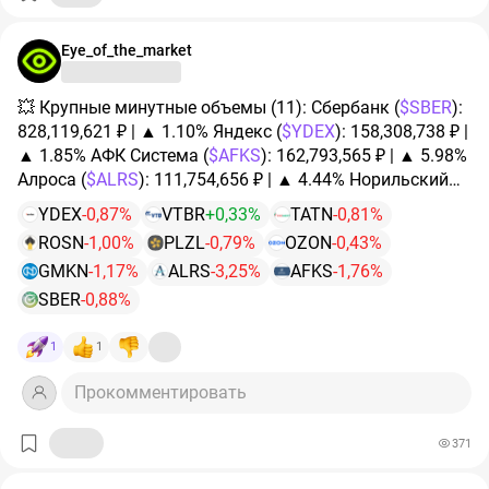
Мечела, но эти два эмитента дали мастер-класс по
обвалам и обыграли самых ярых скептиков.
Eye_of_the_market
Оправдано ли было нагнетание? Вряд ли.
💥 Крупные минутные объемы (11): Сбербанк (
$SBER
):
В итоге, как мы видим, в таких прогнозах нет толку:
828,119,621 ₽ | ▲ 1.10% Яндекс (
$YDEX
): 158,308,738 ₽ |
если они не сбываются, то оказываются просто
▲ 1.85% АФК Система (
$AFKS
): 162,793,565 ₽ | ▲ 5.98%
рыночным шумом, а если сбываются, то оказывается,
Алроса (
$ALRS
): 111,754,656 ₽ | ▲ 4.44% Норильский
что ситуация развивается хуже самых мрачных
Никель (
$GMKN
): 122,485,657 ₽ | ▲ 1.78% OZON
YDEX
-0,87%
VTBR
+0,33%
TATN
-0,81%
предположений.
(
$OZON
): 154,049,494 ₽ | ▲ 2.02% Полюс Золото
ROSN
-1,00%
PLZL
-0,79%
OZON
-0,43%
(
$PLZL
): 203,769,946 ₽ | ▲ 3.74% Роснефть (
$ROSN
):
GMKN
-1,17%
ALRS
-3,25%
AFKS
-1,76%
$SMLT
​
$ALRS
​
$MTLR
184,307,598 ₽ | ▲ 1.73% Татнефть (
$TATN
): 133,746,587
SBER
-0,88%
₽ | ▲ 1.95% ВТБ (
$VTBR
): 251,445,916 ₽ | ▲ 1.74% Икс 5
(
$X
5): 150,686,664 ₽ | ▲ 1.35%
1
1
Прокомментировать
371