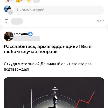
от депозита докупил замещаек - продолжаю верить в
1 комментарий
ослабление рубля до конца года, но фьючи брать не
хочу, поэтому отыгрываю потенциальный рост
валюты через них. Ну и докупил крипту + переложил
913
часть средств в стейкинг
#usdt
Xmayana
Расслабьтесь, армагеддонщики! Вы в
любом случае неправы
Откуда я это знаю? Да личный опыт это сто раз
подтверждал!
Я часто замечала, что наш рынок - это просто
рассадник людей, делающих мрачные прогнозы по
котировкам индекса или акций.
Они всегда с уверенностью говорят о том, что нас