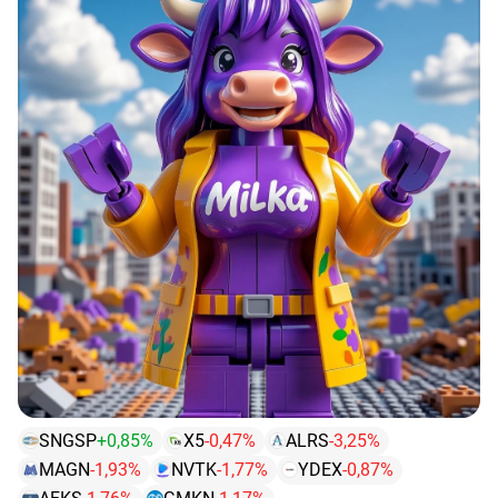
P/B.
$AFKS
Много реакций было на фоне заседания ЦБ, но
4️⃣По P/E можно сравнивать рынки разных стран.
эффект снижения КС, видимо, начал улетучиваться.
Например, показатель фондового рынка РФ
• Срез недели: плюс 1,15%;🟢
составляет ~5 против ~28 у американского.
• Срез месяца: минус 26,55%.🔴
🏆
ТОП-10 акций по P/E
$YDEX
Хорошей свечей вышли вверх и там торгуемся.
Перечислю акции из индекса iMOEX, у которых на
• Срез недели: плюс 7,06%;🟢
текущий момент самый низкий показатель P/E (в
• Срез месяца: плюс 8,62%.🟢
скобках).
$NVTK
●
$PLZL
Полюс (4,1х).
После новостей о заморозке
Я думаю многие привыкли к тому, что акции данного
выплаты дивов до 2030 года, Полюс сначала рухнул
гиганта очень волатильны.
на 60%, а потом вырос на 30%.
• Срез недели: плюс 3,38%;🟢
• Срез месяца: плюс 4,62%.🟢
●
$ALRS
Алроса (4х).
И так валявшаяся на низах
Алроса умудрилась рухнуть ещё в ДВА раза только за
$MAGN
SNGSP
+0,85%
X5
-0,47%
ALRS
-3,25%
эти полгода! Но на прошлой неделе начался мощный
Интересный эффект пружины на этой неделе, но
отскок.
MAGN
-1,93%
NVTK
-1,77%
YDEX
-0,87%
насколько он затянется?