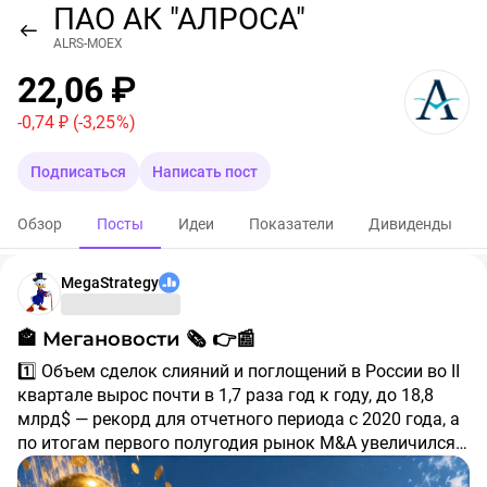
ПАО АК "АЛРОСА"
ALRS-MOEX
22,06 ₽
-0,74 ₽
(-3,25 %)
Подписаться
Написать пост
Обзор
Посты
Идеи
Показатели
Дивиденды
MegaStrategy
🏤 Мегановости 🗞 👉📰
1️⃣ Объем сделок слияний и поглощений в России во II
квартале вырос почти в 1,7 раза год к году, до 18,8
млрд$ — рекорд для отчетного периода с 2020 года, а
по итогам первого полугодия рынок M&A увеличился
на 32%, превысив 24 млрд$, подсчитало агентство
Крупнейшей сделкой стало приобретение