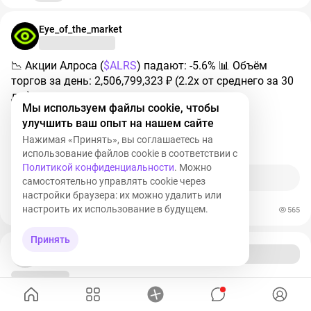
бизнесу на транзакции с 2 российскими портами и 4
аэропортами;
Eye_of_the_market
• Евросоюз обязал компании Европы уведомлять
📉 Акции Алроса (
$ALRS
) падают: -5.6% 📊 Объём
Еврокомиссию в случае продажи России СПГ-танкеров
торгов за день: 2,506,799,323 ₽ (2.2x от среднего за 30
и намерен в будущем ограничить такие сделки.
дн.)
Мы используем файлы cookie, чтобы
🟣
Главный аспект, который мы получаем:
ALRS
-3,25%
улучшить ваш опыт на нашем сайте
Нажимая «Принять», вы соглашаетесь на
• Ходили слухи, что этот пакет санкций примут не
2
использование файлов cookie в соответствии с
скоро, но как мы видим - подписали его уже сегодня.
Политикой конфиденциальности
. Можно
Прокомментировать
самостоятельно управлять cookie через
• Сложно сейчас сказать, что это сильное давление,
настройки браузера: их можно удалить или
ведь мы под санкциями уже много лет. И на
настроить их использование в будущем.
565
удивление рынок отреагировал очень даже мягко, а
потом наш индекс ​
$IMOEX
отскакивал до отметки
Принять
2160,7.
🟣
Для инвесторов:
•
Энергетический сектор: