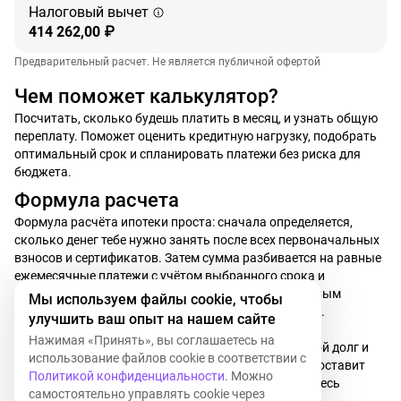
Налоговый вычет
414 262,00 ₽
Предварительный расчет. Не является публичной офертой
Чем поможет калькулятор?
Посчитать, сколько будешь платить в месяц, и узнать общую
переплату. Поможет оценить кредитную нагрузку, подобрать
оптимальный срок и спланировать платежи без риска для
бюджета.
Формула расчета
Формула расчёта ипотеки проста: сначала определяется,
сколько денег тебе нужно занять после всех первоначальных
взносов и сертификатов. Затем сумма разбивается на равные
ежемесячные платежи с учётом выбранного срока и
процентной ставки. Твой платёж остаётся одинаковым
Мы используем файлы cookie, чтобы
каждый месяц, чтобы бюджетировать было удобно.
улучшить ваш опыт на нашем сайте
Нажимая «Принять», вы соглашаетесь на
За весь срок ты постепенно выплачиваешь основной долг и
использование файлов cookie в соответствии с
проценты, а калькулятор сразу покажет, сколько составит
Политикой конфиденциальности
. Можно
переплата и сколько всего денег ты потратишь за весь
самостоятельно управлять cookie через