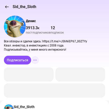
Sid_the_Sloth
Денис
391
3.3
12
K
пост
подписчиков
подписок
Все обзоры и сделки здесь: https://t.me/+JShNiEP67_00ZTYy

Квал. инвестор, в инвестициях с 2008 года.

Подписывайтесь, у меня много интересного!
Подписаться
Sid_the_Sloth