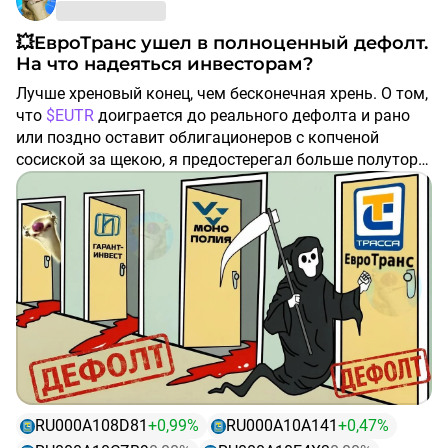
💥ЕвроТранс ушел в полноценный дефолт.
На что надеяться инвесторам?
Лучше хреновый конец, чем бесконечная хрень. О том,
что
$EUTR
доиграется до реального дефолта и рано
или поздно оставит облигационеров с копченой
сосиской за щекою, я предостерегал больше полутора
лет.
В феврале публично
спрогнозировал
, что следующим
крупным дефолтником станет ЕТ. При том, что я сам
держал его облиги, но видел, к чему всё идет.
⛽️Есть ли какие-то проблески и что делать тем, кто
"застрял" в бумагах?
💥Реальный
дефолт
и
злой
Сбер
Хронология событий последних дней такова.
RU000A108D81
+0,99%
RU000A10A141
+0,47%
21 июля должны были быть выплачены купоны по