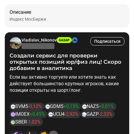
Описание
Индекс МосБиржи
Vladislav_Nikonov
БАЗАР
Подписаться
Создали сервис для проверки
открытых позиций юр/физ лиц! Скоро
добавим в аналитика
Если вы активно торгуете или хотите знать как
действует большинство крупных игроков, какие
позиции открыты на шорт/лонг.
Кто больше покупает актив - юридические лица
SVM5
-0,12%
GDM5
+0,15%
NAZ5
+0,01%
или физические лица?
IMOEX
+0,45%
UCU4
-2,92%
GAZP
-2,33%
I
SBER
-1,02%
Удобная тепловая карта для сравнений,
отслеживание изменения позиций в акциях ​
$SBER
​