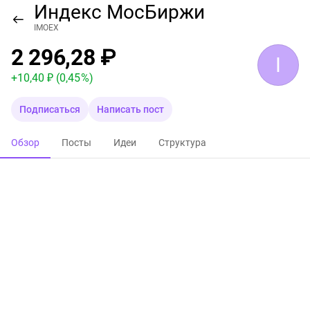
Индекс МосБиржи
IMOEX
2 296,28 ₽
I
+
10,40 ₽
(0,45 %)
Подписаться
Написать пост
Обзор
Посты
Идеи
Структура