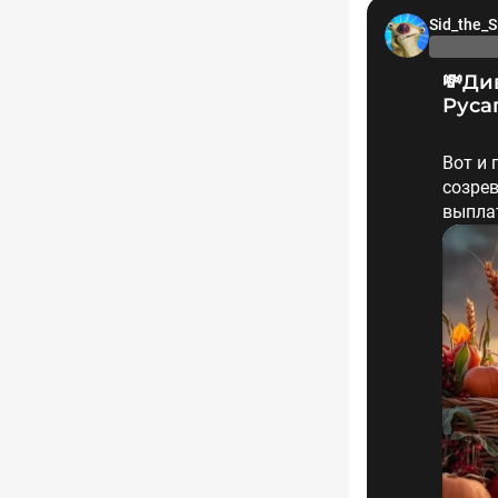
Sid_the_S
💸Дивиденды в августе 2026. Покупать ли
Руса
Вот и 
созрев
выплат
🍉Дал
накупи
В посл
году с
💰Собр
провер
ближа