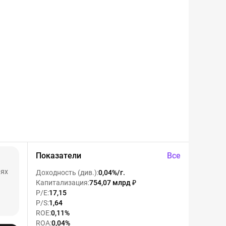
Показатели
Все
иях
Доходность (див.)
:
0,04%/г.
Капитализация
:
754,07 млрд ₽
P/E
:
17,15
P/S
:
1,64
ROE
:
0,11%
ROA
:
0,04%