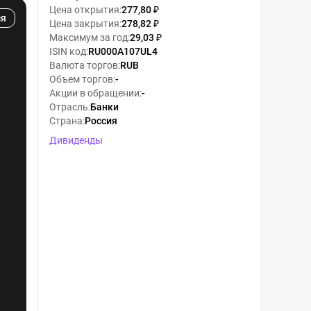
Цена открытия
:
277,80 ₽
ся
Цена закрытия
:
278,82 ₽
Максимум за год
:
29,03 ₽
ISIN код
:
RU000A107UL4
Валюта торгов
:
RUB
Объем торгов
:
-
Акции в обращении
:
-
Отрасль
:
Банки
Страна
:
Россия
Дивиденды