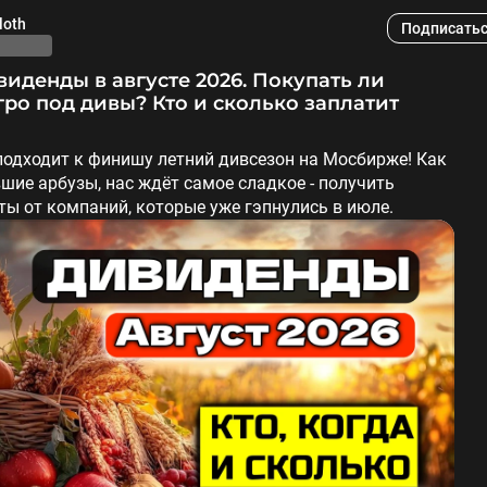
loth
Подписать
гро под дивы? Кто и сколько заплатит
подходит к финишу летний дивсезон на Мосбирже! Как
шие арбузы, нас ждёт самое сладкое - получить
ы от компаний, которые уже гэпнулись в июле.
ьше можно реинвестировать эти деньги обратно или
ть на них сочных кубанских фруктов.
едний месяц лета обычно отсечек почти нет, но в этом
разу 3 крупных эмитента закрывают реестр в августе.
ал в обзоре все августовские дивы - давайте
им, от кого ждать приятного звона монет в
йшие недели.