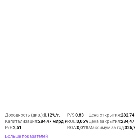
Доходность (див.)
:
0,12%/г.
P/S
:
0,83
Цена открытия
:
282,74 ₽
Капитализация
:
284,47 млрд ₽
ROE
:
0,05%
Цена закрытия
:
284,47 ₽
P/E
:
2,51
ROA
:
0,01%
Максимум за год
:
326,78 
Больше показателей