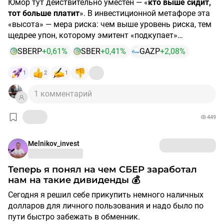
Юмор тут действительно уместен — «
кто выше сидит,
SZpsc5wSWfo
Присоединяйтесь 😉
тот больше платит
». В инвестиционной метафоре эта
«высота» — мера риска: чем выше уровень риска, тем
щедрее упон, которому эмитент «подкупает»
инвестора за смелость.
Разложим эту «пирамиду высоты» применительно к
SBERP
+0,61%
SBER
+0,41%
GAZP
+2,08%
августу 2026 года — с долей иронии, но с опорой на
рыночные принципы.
1
2
1
«Сидят на самом верху» — платят щедро, но нервы ни
1 комментарий
к чёрту.
Это ребята, которые устроились выше всех —
как двое парней на краю электрощитовой. Красиво,
449
вид отличный, но одно неловкое движение — и
последствия серьёзные.
Кто это?
Это высокодоходные
Melnikov_invest
облигации (
«
Сидят высоко
#ВДО
— платят много, но каждый день
) и бумаги второго эшелона.
Купон в
августе 2026 17–30%
проверяют, не треснул ли
годовых.
#фундамент
».
В данном случае
#инвестор
осознанно берёт на себя
Теперь я понял на чем СБЕР заработал
высокий
#риск
дефолта ради максимальной
нам на такие дивиденды 💰
доходности. Рынок требует за это солидную премию.
Сегодня я решил себе прикупить немного наличных
долларов для личного пользования и надо было по
«Посередине» — золотая середина: и видно хорошо, и
пути быстро забежать в обменник.
падать не так страшно.
Этоо уровень «комфортной