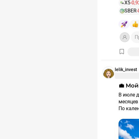
X5
-0,
SBER
-
П
lelik_invest
💼 М
В июле для моего портфеля 💼 наступил один из самых денежных
месяцев 
По кале
Для сра
приходил
Сейчас 