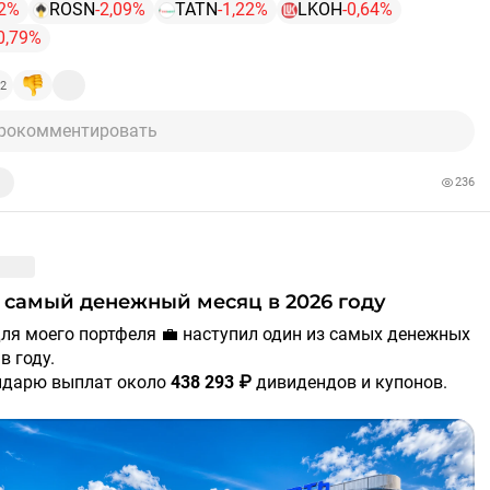
92%
ROSN
-2,09%
TATN
-1,22%
LKOH
-0,64%
0,79%
2
рокомментировать
236
ой самый денежный месяц в 2026 году
в году.
ндарю выплат около
438 293 ₽
дивидендов и купонов.
внения:
несколько лет назад примерно такая сумма
а мне за целый год.
это максимальная месячная выплата в этом году 💪