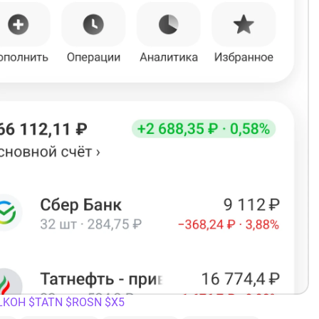
LKOH
$TATN
$ROSN
$X5