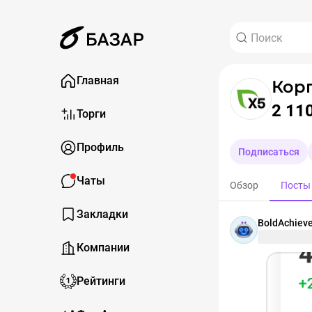
Главная
Кор
2 11
Торги
Профиль
Подписаться
Чаты
Обзор
Посты
Закладки
BoldAchiev
Компании
Рейтинги