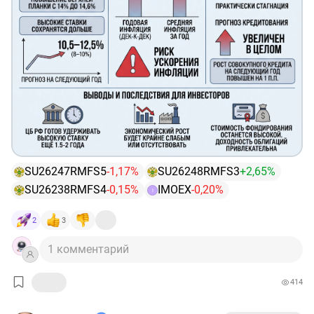
Прогнозная траектория ставок на следующий год
также стала более жёсткой: диапазон повышен с
8-
10%
до
10,5-12,5%
.
📊
ПОЧЕМУ ЭТО ВАЖНО?
Регулятор пересмотрел свои ожидания по инфляции в
сторону ухудшения:
✅ Ожидания годовой инфляции (декабрь к декабрю)
выросли с диапазона
4,5-5,5%
до
6,0–7,0%
.
✅ Средняя инфляция за год теперь ожидается в
диапазоне
5,9-6,2%
против прежних
5,1-5,6%
.
SU26247RMFS5
-1,17%
SU26248RMFS3
+2,65%
SU26238RMFS4
-0,15%
IMOEX
-0,20%
I
При этом экономика замедляется: вместо умеренного
роста ВВП (
0,5-1,5%
) регулятор снизил его прогноз
2
3
практически до стагнации
0,0-1,0%
.
1 комментарий
📍ПРОГНОЗ КРЕДИТОВАНИЯ
Прогноз
кредитования
был
увеличен
в целом, но
414
фактические темпы будут ближе к верхней границе
коридоров.