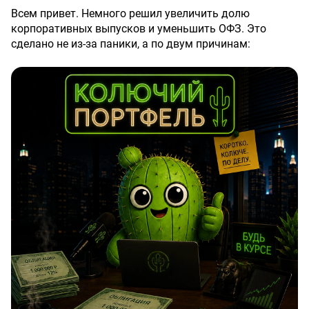
облигации как инструмент диверсификации портфеля.
Всем привет. Немного решил увеличить долю
корпоративных выпусков и уменьшить ОФЗ. Это
Акциям пока сложно конкурировать с доходностью
сделано не из-за паники, а по двум причинам:
долга из-за высоких ставок и неопределённости.
Как вы считаете, стоит ли сейчас переходить из акций
‎1️⃣ Первая причина — это желание увеличить
в облигации или лучше искать отдельные идеи среди
ежемесячный приток купонных выплат. 30% ОФЗ,
недооценённых бумаг? 💼
которые были в портфеле, — это, конечно, хорошо, но
купонный поток, на который я делаю ставку, сильно
Не является индивидуальной инвестиционной
снижается.
рекомендацией .
‎2️⃣ Вторая причина — это довольно хороший рост ОФЗ
Присоединяйтесь к Т-Инвестиции по моей
в теле. Дальнейшего роста я не ожидаю, так как
реферальной
ссылке
🔗
и получите в подарок акции
многие выпуски подошли к сопротивлению, и я
на 2000₽ и один месяц пакет
Premium
бесплатно.
наблюдаю, как они в него уперлись, а значит,
вероятно, будет откат.
#аналитика
​
#акции
​ ​
#облигации
​
$SU26238RMFS4
​
‎Итак, какие сделки я осуществил?
$SU26248RMFS3
​
$SU26247RMFS5
​
$IMOEX
‎6 выпусков ОФЗ было закрыто, это в основном те
выпуски, которые я покупал на просадке. С учетом
купонов я плюс-минус в небольшом плюсе по тому
или иному выпуску или скинул в микроминус, что для