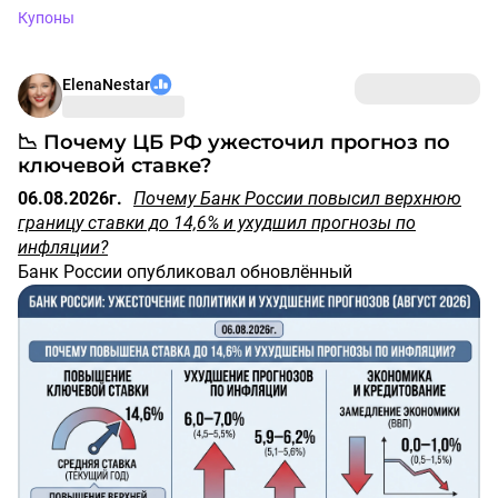
Купоны
ElenaNestar
📉 Почему ЦБ РФ ужесточил прогноз по
ключевой ставке?
06.08.2026г.
Почему Банк России повысил верхнюю
границу ставки до 14,6% и ухудшил прогнозы по
инфляции?
Банк России опубликовал обновлённый
макропрогноз.
❗️
ПОВЫШЕНИЕ ПЛАНКИ СРЕДНЕЙ КДЮЧЕВОЙ СТАВКИ
Самое главное изменение регулятор
повысил
верхнюю планку средней ключевой ставки для
текущего года с 14% до 14,6%
.
Это означает, что высокие процентные ставки будут
сохраняться дольше.