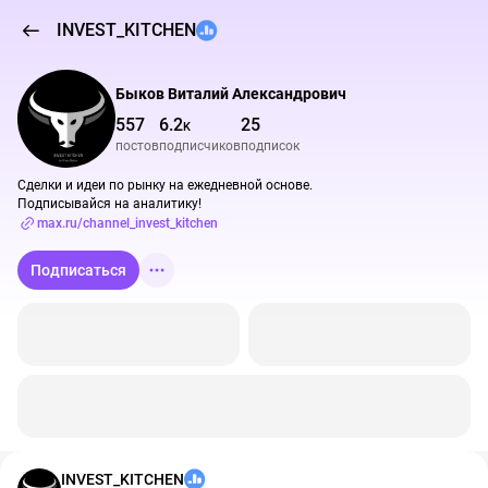
INVEST_KITCHEN
Быков Виталий Александрович
557
6.2
25
K
постов
подписчиков
подписок
Сделки и идеи по рынку на ежедневной основе.

Подписывайся на аналитику!
max.ru/channel_invest_kitchen
Подписаться
INVEST_KITCHEN