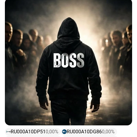
Компания предлагает более 25 продуктов для
•
Долгосрочные обязательства
: 2,6 млрд руб. (-12,9%
обеспечения безопасности ИТ-инфраструктуры,
г/г)
промышленных сетей, разработки, контейнерных и
•
Краткосрочные обязательства
: 12,4 млрд руб. (-8,2%
облачных сред.
г/г)
📍 Параметры выпуска Группа Позитив 001P-04
:
•
Долг:
7,14 млрд руб. (+2,6% г/г)
•
Чистый долг/EBITDA:
1,74х (1,4х годом ранее)
• Рейтинг: АА- (АКРА, прогноз "Позитивный")
• Номинал: 1000Р
Средняя доходность в данной рейтинговой группе ВВВ
• Объем
:
5 млрд рублей
при сопоставимой дюрации ~ 24%. Доходность
• Срок обращения: 2,5 года
собственного выпуска эмитента с сопоставимой
• Купон: КС + 200 б.п.
дюрацией Электрорешения 001Р-02
$RU000A10D1J9
–
• Периодичность выплат: ежемесячно
23.98%.
• Амортизация: отсутствует
• Со стартовым купоном в 22% у бумаги
• Оферта
:
отсутствует
Электрорешения 001Р-04 присутствует премия
• Квал
:
не требуется
порядка 40 б.п. (0.4%) к средней доходности в
рейтинговой группе ВВВ и премия порядка 40 б.п.
• Дата сбора книги заявок: 07 августа 2026
(0,4%) к доходности Электрорешения 001Р-02.
• Дата размещения: 12 августа 2026
RU000A10DP51
0,00%
RU000A10DG86
0,00%
Премия к доходности выпуска Электрорешения