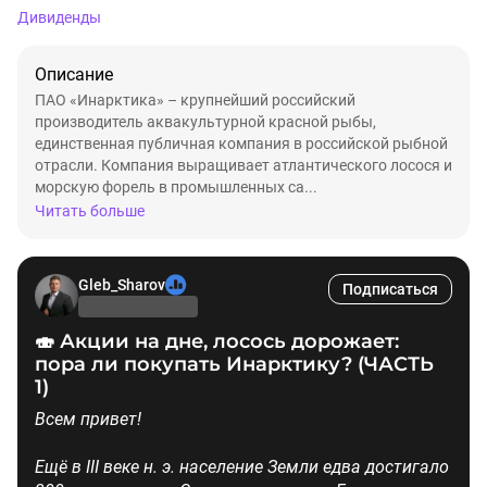
Дивиденды
Описание
ПАО «Инарктика» – крупнейший российский
производитель аквакультурной красной рыбы,
единственная публичная компания в российской рыбной
отрасли. Компания выращивает атлантического лосося и
морскую форель в промышленных са...
Читать больше
Gleb_Sharov
Подписаться
🍣 Акции на дне, лосось дорожает:
пора ли покупать Инарктику? (ЧАСТЬ
1)
Всем привет!
Ещё в III веке н. э. население Земли едва достигало