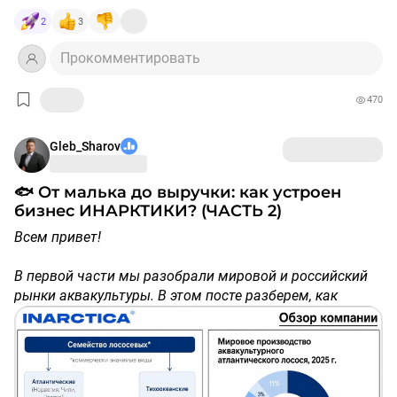
Если вы в позиции — 👍
Если вы наблюдаете — 👎
2
3
Если планируете покупать — 🚀
Прокомментировать
Не ИИР
470
$AQUA
#инвестиции
#трейдинг
#акции
#фьючерсы
#фондовый_рынок
#аналитика
Gleb_Sharov
🐟 От малька до выручки: как устроен
бизнес ИНАРКТИКИ? (ЧАСТЬ 2)
Всем привет!
В первой части мы разобрали мировой и российский
рынки аквакультуры. В этом посте разберем, как
устроен сам бизнес, а в следующем, итоговом,
посмотрим финансы компании
$AQUA
и оценим
прогнозы.
Средний срок роста рыбы до товарной навески – 2
года