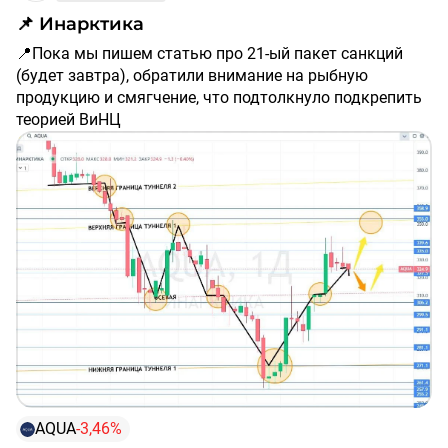
📌 Инарктика
Не забывайте подписываться на мой блог 📈
📍Пока мы пишем статью про 21-ый пакет санкций
(будет завтра), обратили внимание на рыбную
продукцию и смягчение, что подтолкнуло подкрепить
теорией ВиНЦ
📍Бумага не смогла закрепится над уровнем 339.6 и
ушла в коррекцию вниз. Мы смотрим на уровень 322.5
и ждем ретеста осевой линии в районе 310.0, где
пересмотрим график
📍Сценарий, который мы ожидаем - это ретест осевой
линии и откуп до первой желтой линии на 353.0. Мы
пока наблюдаем и ждем
🔺Важно: Все инвестиционные решения принимайте
самостоятельно, опираясь на собственный анализ и
оценку рисков
AQUA
-3,46%