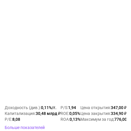
Доходность (див.)
:
0,11%/г.
P/S
:
1,94
Цена открытия
:
347,00 ₽
Капитализация
:
30,48 млрд ₽
ROE
:
0,05%
Цена закрытия
:
334,90 ₽
P/E
:
8,08
ROA
:
0,13%
Максимум за год
:
776,00 ₽
Больше показателей