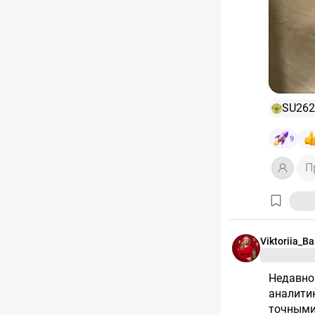
SU26
9
П
Viktoriia_B
Недавно на закрытой встрече #пульс_толкс ребята поделились
аналити
точными