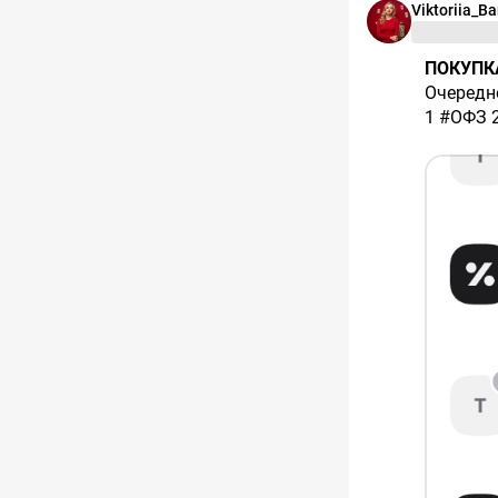
Viktoriia_B
ПОКУПК
Очередно
1 #ОФЗ 
По валют
поддерж
Портфел
купонна
#облига
Напомина
консерв
За чет 
подключ
Стратеги