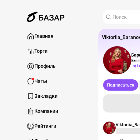
Главная
Viktoriia_Barano
Торги
Бар
Профиль
t
Чаты
Подписаться
Закладки
Компании
Viktoriia_B
Рейтинги