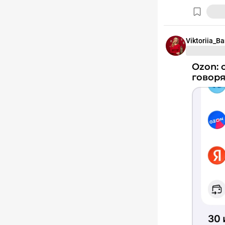
Viktoriia_B
Ozon: от убытков до первых дивидендов — что
говор