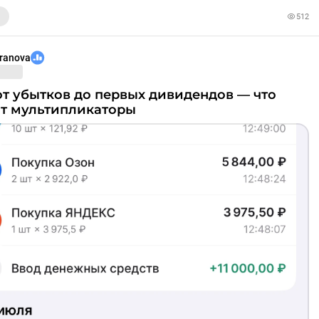
512
aranova
ят мультипликаторы