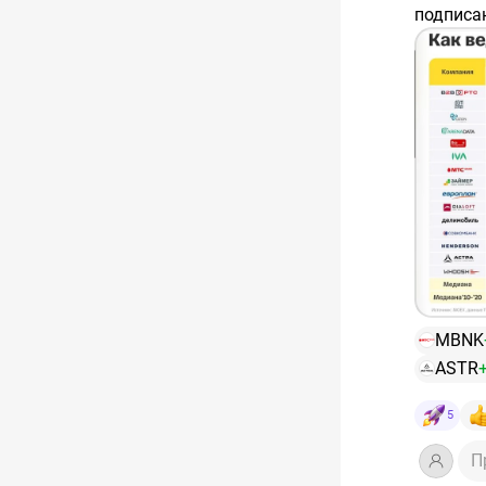
подписан
избалов
оказалис
сделках 
MBNK
ASTR
5
П