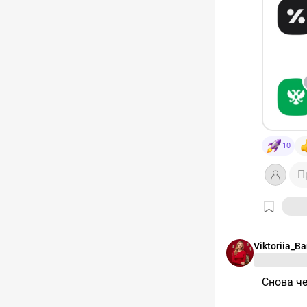
#инвест
Актуальн
https://s
income.c
Сегодняш
видите)
10
Подключ
рефераль
П
https://
‼️Не явл
Viktoriia_B
Снова ч