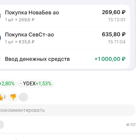
+2,80%
YDEX
+1,53%
2
рокомментировать
727