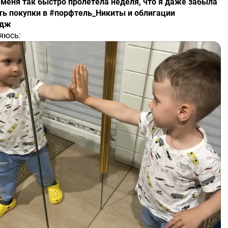
ь покупки в #порфтель_Никиты и облигации
ндж
яюсь:
купила акции Русагро #RAGR на дивидендном гэпе.
я порадовала рынок щедростью, так что рассчитываю,
вгэп сможет закрыть быстро.
ель облигаций взяла 39 лотов #TLCB и #ОФЗ #26233
нь/Рубль продолжает карабкаться вверх, ближайшее
ление 12.8, а потом район 13.6
ирую_публично
яется индивидуальной инвестиционной рекомендацией.‼️
я Баранова MakeMoney | Подписаться
​
$RAGR
​
33RMFS5