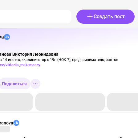
Создать пост
va
анова Виктория Леонидовна
.me/viktoriia_makemoney
Поделиться
aranova