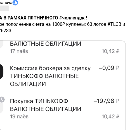
aranova
А В РАМКАХ ПЯТНИЧНОГО #челлендж !
е пополнение счета на 1000₽ куплены: 63 лотов #TLCB и
26233
ной пропорции 50/50 цель достигнута, теперь задача
ивать соотношение.
ь собрали так, что каждый месяц будет приходить
я зарплата.
ции
ю, что 1.5 месяца назад запустила супер
ативную стратегию &Вечный_купон в $T
валютных облигации доходность лучше рынка,
айтесь 👇
я Вечный купон | Т‑Банк Автоследование