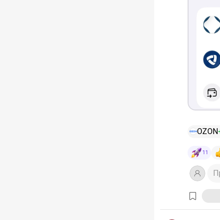
OZON
11
П