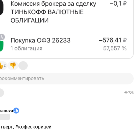
ирую_публично #рутинаинвестора
ый состав и аналитика тут 👇
nowball-
om/public/portfolios/sclzmpvaermasjtwrbhy
няя сделка только отсутствует еще, но вы итак ее
2
ить себе аналитический сервис от Сноуболл по моей
ной ссылке. Вам удобно, а мне приятный бонус!) ​
рокомментировать
snowball-income.com/register/viktoriia_makemoney
723
яется индивидуальной инвестиционной рекомендацией.‼️
aranova
етверг, #кофескорицей