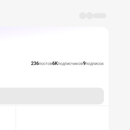
236
6K
9
постов
подписчиков
подписок