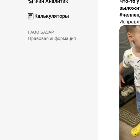
Фин Аналитик
Что-то у меня так быстро пролетела неделя, что я даже забыла
выложит
#челле
Калькуляторы
Исправл
Никите 
FAQ
О БАЗАР
Компани
Правовая информация
что и ди
В портф
Пара Юа
сопротив
#инвест
‼️Не явл
Виктори
$SU262