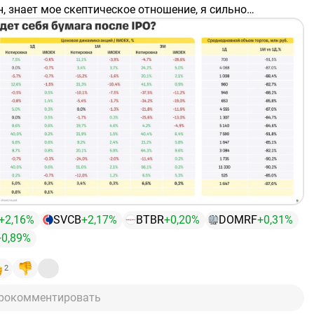
, знает мое скептическое отношение, я сильно
алась доходностями американских IPO. Но цифры
ь интересными и все-таки потенциал заработал на таких
есть!
+2,16%
SVCB
+2,17%
BTBR
+0,20%
DOMRF
+0,31%
+0,89%
2
рокомментировать