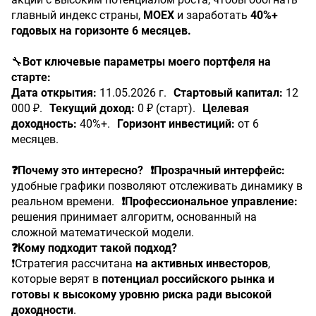
главный индекс страны,
MOEX
и заработать
40%+
годовых на горизонте 6 месяцев.
🔧
Вот ключевые параметры моего портфеля на
старте:
Дата открытия:
11.05.2026 г.
Стартовый капитал:
12
000 ₽.
Текущий доход:
0 ₽ (старт).
Целевая
доходность:
40%+.
Горизонт инвестиций:
от 6
месяцев.
❓Почему это интересно?
❗️Прозрачный интерфейс:
удобные графики позволяют отслеживать динамику в
реальном времени.
❗️Профессиональное управление:
решения принимает алгоритм, основанный на
сложной математической модели.
❓Кому подходит такой подход?
❗️Стратегия рассчитана
на активных инвесторов
,
которые верят в
потенциал российского рынка и
готовы к высокому уровню риска ради высокой
доходности
.