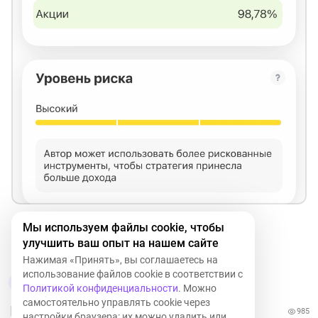
Мы используем файлы cookie, чтобы
T
+0,18%
LSNGP
-0,82%
DOMRF
-0,60%
улучшить ваш опыт на нашем сайте
SBER
-0,79%
Нажимая «Принять», вы соглашаетесь на
использование файлов cookie в соответствии с
4
2
Политикой конфиденциальности
. Можно
самостоятельно управлять cookie через
985
настройки браузера: их можно удалить или