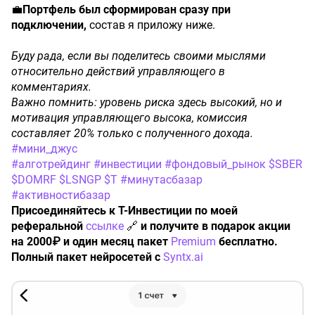
💼
Портфель был сформирован сразу при
подключении,
состав я приложу ниже.
Буду рада, если вы поделитесь своими мыслями
относительно действий управляющего в
комментариях.
Важно помнить: уровень риска здесь высокий, но и
мотивация управляющего высока, комиссия
составляет 20% только с полученного дохода.
#мини_джус
#алготрейдинг
​
#инвестиции
​
#фондовый_рынок
​
$SBER
$DOMRF
​
$LSNGP
​
$T
​
#минутасбазар
​
#активностибазар
Присоединяйтесь к Т-Инвестиции по моей
реферальной
ссылке
🔗
и получите в подарок акции
на 2000₽ и один месяц пакет
Premium
бесплатно.
Полный пакет нейросетей с
Syntx.ai