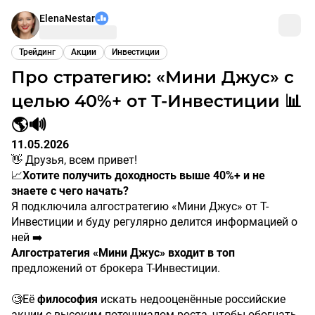
ElenaNestar
Трейдинг
Акции
Инвестиции
Про стратегию: «Мини Джус» с
целью 40%+ от Т-Инвестиции 📊
🌎🔊
11.05.2026
👋 Друзья, всем привет!
📈
Хотите
получить доходность выше 40%+ и не
знаете с чего начать?
Я подключила алгостратегию «Мини Джус» от Т-
Инвестиции и буду регулярно делится информацией о
ней ➡️
Алгостратегия «Мини Джус» входит в топ
предложений от брокера Т-Инвестиции.
🧐Её
философия
искать недооценённые российские
акции с высоким потенциалом роста, чтобы обогнать