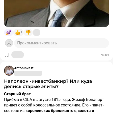
40-летний Жан-Кристоф Бонапарт (род. 1986).
Он является прапраправнуком того самого младшего
брата Жерома.
Жан-Кристоф — живет в Лондоне,
окончил Гарвардскую школу бизнеса и работает
успешным инвестиционным банкиром
2
💜 Примечательно, что в 2019 году он женился на
Прокомментировать
графине Олимпии фон унд цу Арко-Циннеберг, которая
является праправнучкой последнего императора
839
Австрии, тем самым повторив знаменитый
династический союз Наполеона I и Марии-Луизы
AntonInvest
Австрийской.
Наполеон -инвестбанкир? Или куда
делись старые элиты?
Старший брат
Прибыв в США в августе 1815 года, Жозеф Бонапарт
привез с собой колоссальное состояние. Его «пакет»
состоял из
королевских бриллиантов, золота и