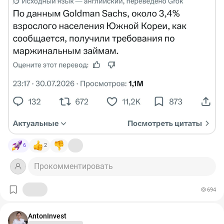
индекс Nikkei 225 потерял 15% со своего июньского
максимума- упали Murata Manufacturing, Kioxia, Tokyo
Electron и Lasertec.
инвесторы переживают, что взрывной и уже
длительный рост компаний и рынка в целом не
устойчив.
возможен переизбыток предложения чипов: SK Hynix
и Samsung решили построить два завода в Южной
Корее с целью удвоить мощность производства чипов
DRAM за 5 лет- вложат $550 млрд. Насколько это
окупит себя покажет время, но сомнения есть.
6
2
SK Hynix делает чипы памяти, которые оказались
Прокомментировать
"узким местом" в индустрии ИИ и дата-центров.
Делают их, по сути, только три крупные компании -
694
Micron, Hynix и Samsung. Неудивительно, что с начала
года инвесторы начали закидывать триллионы в
корейский фондовый рынок. В девяностые Hynix
AntonInvest