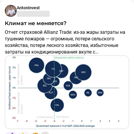
AntonInvest
Климат не меняется?
отчет страховой Allianz Tradе: из-за жары затраты на
тушение пожаров — огромные, потери сельского
хозяйства, потери лесного хозяйства, избыточные
затраты на кондиционирования вкупе с
повышенными ценами на электроэнергию,
деформирование железнодорожного полотна
снижение производительности:. при жаре в 32 градуса
производительность падает на 37%, а при 38 градусов
— на 60!
при наличии периодов аномальной жары в будущем,
ВВП ЕС потеряет от 5 до 7% до 2030 года (совокупно, а
не в год), то есть 1%+ в год. Больше денег потребуется
бюджету для борьбы с жарой (тушение пожаров), а
налоговые поступления сократятся.