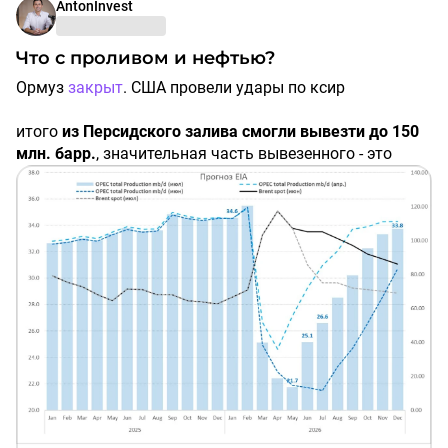
AntonInvest
Что с проливом и нефтью?
Ормуз
закрыт
. США провели удары по ксир
итого
из Персидского залива смогли вывезти до 150
млн. барр.
, значительная часть вывезенного - это
накопленные запасы, которые стояли в заливе
месяцами
IEA пересмотрела прогноз по поставкам нефти ОПЕК
(+ОАЭ) сразу на 5 mb/d в сутки до 26.6 mb/d
Вывод
: войны на ближнем востоке могут быть
короткими и частыми- обсуждали ранее - пример 12
дневная война Израиля с Ираном в 2025, однако к
коллапсу на рынке нефти это не ведет, так как ранее
наблюдалось избыточное предложение