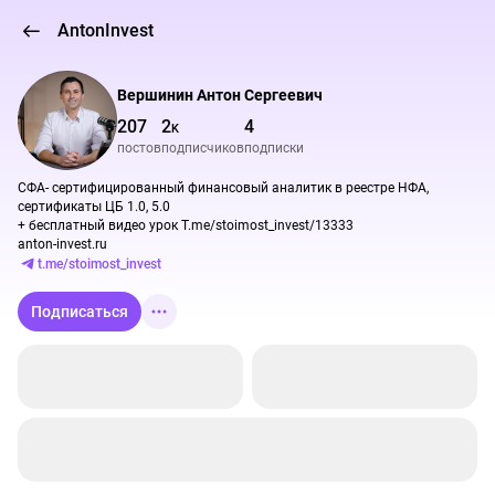
AntonInvest
Вершинин Антон Сергеевич
207
2
4
K
постов
подписчиков
подписки
СФА- сертифицированный финансовый аналитик в реестре НФА, 
сертификаты ЦБ 1.0, 5.0

+ бесплатный видео урок T.me/stoimost_invest/13333

anton-invest.ru
t.me/stoimost_invest
Подписаться