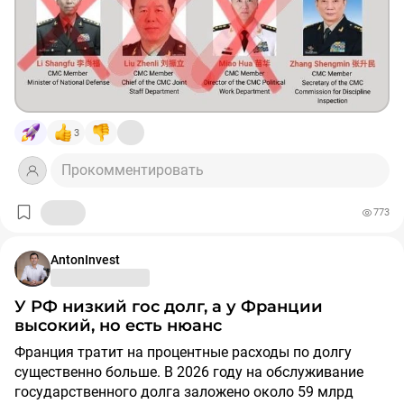
консолидации власти в сфере экономических решений
вокруг Си Цзиньпина и его самых верных
соратников...
3
Прокомментировать
773
AntonInvest
У РФ низкий гос долг, а у Франции
высокий, но есть нюанс
Франция тратит на процентные расходы по долгу
существенно больше. В 2026 году на обслуживание
государственного долга заложено около 59 млрд