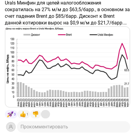
Urals Минфин для целей налогообложения
сократилась на 27% м/м до $63,5/барр., в основном за
счет падения Brent до $85/барр. Дисконт к Brent
данной котировки вырос на $0,9 м/м до $21,7/барр.
Рублевая цена на нефть марки Urals составила 4 660
руб./барр., что на 14% меньше, чем запланировано в
бюджете.
Что с бензином?
Urals тяжёлая, соответственно, из нефти, которая
перерабатывается в России, получается сравнительно
много дизеля и сравнительно мало бензина.
Нефтепереработка в России исторически была в
большей степени ориентирована на дизель
В 2024 в России было произведено примерно 89 млн
3
1
тонн дизеля и 41 млн тонн бензина. Экспорт дизеля
превысил 30 млн тонн, экспорт бензина составил
Прокомментировать
всего 4 млн тонн. 90% произведённого бензина