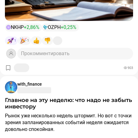
Доллар - 81,55₽
Евро - 94,93₽
Юань - 11,35₽
NKHP
+2,86%
OZPH
+0,25%
N
Всем продуктивного дня!
$OZPH
$NKHP
1
1
Прокомментировать
903
with_finance
Главное на эту неделю: что надо не забыть
инвестору
Рынок уже несколько недель штормит. Но вот с точки
зрения запланированных событий неделя ожидается
довольно спокойная.