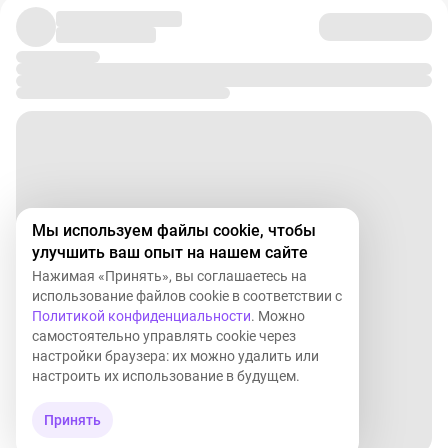
год
#HYDR
💡
Россети
Московский
регион
утверждение политики
инновационного развития в новой редакции
#MSRS
🔌
ТГК
-1
отчет РСБУ за 2025 год
#TGKA
🙂
Приветствую, друзья! Желаю всем прекрасных
выходных и отличного настроения!
Мы используем файлы cookie, чтобы
📞
Навигация
по
каналам
улучшить ваш опыт на нашем сайте
▪️Акции
▪️Облигации
Нажимая «Принять», вы соглашаетесь на
▪️Новости
▪️Клуб
использование файлов cookie в соответствии с
Политикой конфиденциальности
. Можно
самостоятельно управлять cookie через
настройки браузера: их можно удалить или
настроить их использование в будущем.
Принять