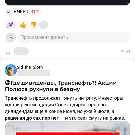
закрепится, то есть шанс небольшого отскока,
кэше?
примерно до 1332.
#базарразбор
#акции
#ставка
#инвестиции
#IMOEX
TRNFP
-0,31%
Пока ситуации неопределённые, стоит дождаться
когда рост либо падения будет подтверждено.
4
Канал ВК
https://vk.com/im/channels/-236582514
Прокомментировать
821
Sid_the_Sloth
😡Где дивиденды, Транснефть?! Акции
Полюса рухнули в бездну
Транснефть продолжает тянуть интригу. Инвесторы
ждали рекомендации Совета директоров по
дивидендам ещё в конце июня, но уже 9 июля, а
решения
до
сих
пор
нет
— и это сеет смуту на рынке.
⚡️Акции
$TRNFP
волатилит туда-сюда на фоне