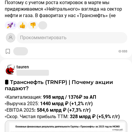
Поэтому с учетом роста котировок в марте мы
компании будет расти вместе с инфляцией или даже
придерживаемся «Нейтрального» взгляда на сектор
быстрее.
Монопольный статус:
Альтернативы магистральным
нефти и газа. В фаворитах у нас «Транснефть» (не
трубопроводам нет. Железная дорога дороже, а
зависит от нефтяных котировок) и «НОВАТЭК»
других труб не построили.
2
(выигрывает от скачка мировых цен на газ).
Прокомментировать
Финансовый рентген: Дивиденды 2026
По итогам 2025 года Транснефть сохранила
устойчивую прибыль, несмотря на рост налоговой
888
нагрузки. Согласно дивполитике (направлять не менее
50% нормализованной чистой прибыли), нас ждут
tauren
очень приятные цифры.
Ожидаемый дивиденд (лето 2026):
Аналитики
прогнозируют выплату в районе
188–198 рублей
на
🛢 Транснефть (TRNFP) | Почему акции
акцию.
падают?
Текущая доходность:
При цене бумаги около 1400
рублей мы получаем доходность
▫️Капитализация:
998 млрд / 1376₽ за АП
13,5–14,5%
.
Стабильность:
▫️Выручка 2025:
У компании огромная «денежная
1440 млрд ₽ (+1,2% г/г)
подушка» (более 240 млрд рублей), что делает
▫️EBITDA 2025
: 584,6 млрд ₽ (+7,3% г/г)
выплату практически гарантированной.
▫️Скор. Чистая прибыль ТТМ:
328 млрд ₽ (+5,9% г/г)
▫️скор. P/E:
3
Плюсы и минусы
▫️P/B:
0,34