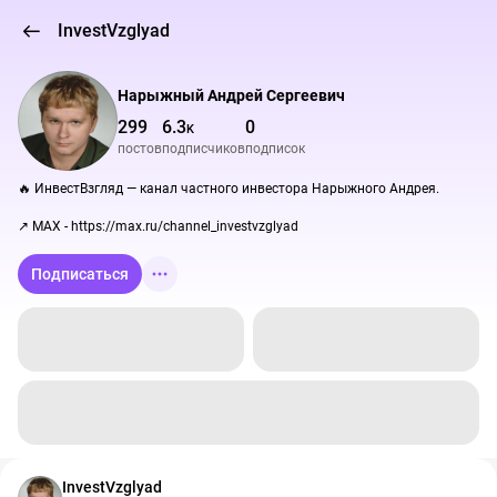
InvestVzglyad
Нарыжный Андрей Сергеевич
299
6.3
0
K
постов
подписчиков
подписок
🔥 ИнвестВзгляд — канал частного инвестора Нарыжного Андрея.

↗️ MAX - https://max.ru/channel_investvzglyad
Подписаться
InvestVzglyad