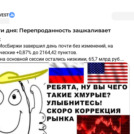
VEST
тоги дня: Перепроданность зашкаливает
к
МосБиржи завершил день почти без изменений, на
еские +0,87% до 2164,42 пунктов.
а основной сессии остались низкими, 65,7 млрд руб.
гации
$IMOEX
RGBI продолжил снижение на фоне инфляционного
а, вызванного топливным кризисом. Рынок госдолга
 под давлением, и устойчивого разворота я пока не вижу.
ры роста
0.8%)
анкт-Петербург +7,17%
$BSPB
5,92%
$TRMK
 +5,12%
$TGKN
ры падения
анс −5,90%
$EUTR
3,29%
$CBOM