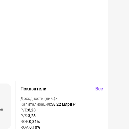
Показатели
Все
Доходность (див.)
:
-
Капитализация
:
58,22 млрд ₽
ов
P/E
:
6,23
P/S
:
3,23
ROE
:
0,31%
ROA
:
0,10%