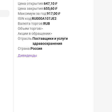
Цена открытия
:
647,10 ₽
Цена закрытия
:
655,60 ₽
Максимум за год
:
917,00 ₽
ISIN код
:
RU000A107JE2
Валюта торгов
:
RUB
Объем торгов
:
-
Акции в обращении
:
-
Отрасль
:
Поставщики и услуги
здравоохранения
Страна
:
Россия
Дивиденды