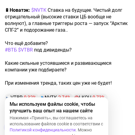
🔋
Новатэк:
$NVTK
Ставка на будущее. Чистый долг
отрицательный (высокие ставки ЦБ вообще не
волнуют), а главные триггеры роста — запуск “Арктик
СПГ-2” и подорожание газа..
Что ещё добавите?
#ВТБ
$VTBR
под дивиденды?
Какие​ сильные устоявшиеся и развивающиеся
компании уже подбираете?
При изменения тренда, таких цен уже не будет!
VTBR
-0,32%
NVTK
-2,74%
LKOH
-0,73%
Мы используем файлы cookie, чтобы
X5
-0,61%
OZON
-1,44%
YDEX
-1,78%
улучшить ваш опыт на нашем сайте
DOMRF
-0,61%
T
-0,18%
SBER
-0,88%
Нажимая «Принять», вы соглашаетесь на
использование файлов cookie в соответствии с
2
1
Политикой конфиденциальности
. Можно