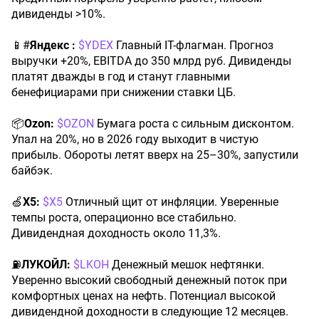
дивиденды >10%.
📱#
Яндекс :
$YDEX
Главный IT-флагман. Прогноз
выручки +20%, EBITDA до 350 млрд руб. Дивиденды
платят дважды в год и станут главными
бенефициарами при снижении ставки ЦБ.
📦
Ozon:
$OZON
Бумага роста с сильным дисконтом.
Упал на 20%, но в 2026 году выходит в чистую
прибыль. Обороты летят вверх на 25–30%, запустили
байбэк.
🍏
X5:
$X5
Отличный щит от инфляции. Уверенные
темпы роста, операционно все стабильно.
Дивидендная доходность около 11,3%.
⛽️
ЛУКОЙЛ:
$LKOH
Денежный мешок нефтянки.
Уверенно высокий свободный денежный поток при
комфортных ценах на нефть. Потенциал высокой
дивидендной доходности в следующие 12 месяцев.