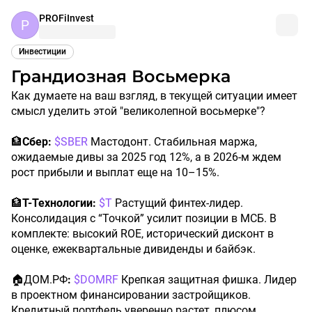
PROFiInvest
P
Инвестиции
Грандиозная Восьмерка
Как думаете на ваш взгляд, в текущей ситуации имеет
смысл уделить этой "великолепной восьмерке"?
🏦
Сбер:
$SBER
Мастодонт. Стабильная маржа,
ожидаемые дивы за 2025 год 12%, а в 2026-м ждем
рост прибыли и выплат еще на 10–15%.
🏦
Т-Технологии:
$T
Растущий финтех-лидер.
Консолидация с “Точкой” усилит позиции в МСБ. В
комплекте: высокий ROE, исторический дисконт в
оценке, ежеквартальные дивиденды и байбэк.
🏠ДОМ.РФ
:
$DOMRF
Крепкая защитная фишка. Лидер
в проектном финансировании застройщиков.
Кредитный портфель уверенно растет, плюсом