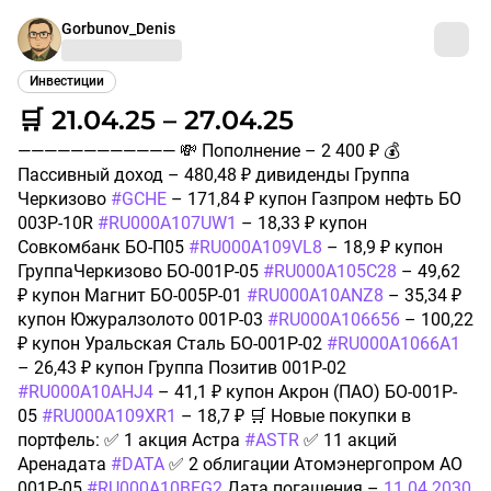
Gorbunov_Denis
Инвестиции
🛒 21.04.25 – 27.04.25
———————————— 💸 Пополнение – 2 400 ₽ 💰
Пассивный доход – 480,48 ₽ дивиденды Группа
Черкизово
#GCHE
– 171,84 ₽ купон Газпром нефть БО
003P-10R
#RU000A107UW1
– 18,33 ₽ купон
Совкомбанк БО-П05
#RU000A109VL8
– 18,9 ₽ купон
ГруппаЧеркизово БО-001Р-05
#RU000A105C28
– 49,62
₽ купон Магнит БО-005Р-01
#RU000A10ANZ8
– 35,34 ₽
купон Южуралзолото 001P-03
#RU000A106656
– 100,22
₽ купон Уральская Сталь БО-001Р-02
#RU000A1066A1
– 26,43 ₽ купон Группа Позитив 001Р-02
#RU000A10AHJ4
– 41,1 ₽ купон Акрон (ПАО) БО-001P-
05
#RU000A109XR1
– 18,7 ₽ 🛒 Новые покупки в
портфель: ✅ 1 акция Астра
#ASTR
✅ 11 акций
Аренадата
#DATA
✅ 2 облигации Атомэнергопром АО
001Р-05
#RU000A10BFG2
Дата погашения –
11.04.2030