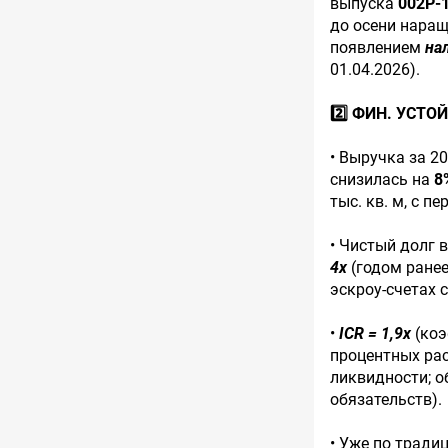
выпуска
002Р-
до осени наращ
появлением
на
01.04.2026).
2️⃣ ФИН. УСТО
• Выручка за 2
снизилась на
8
тыс. кв. м, с п
• Чистый долг 
4x
(годом ране
эскроу-счетах 
•
ICR = 1,9x
(коэ
процентных рас
ликвидности; 
обязательств).
• Уже по тради