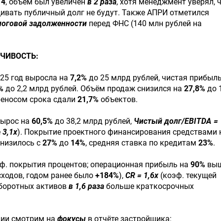
14
, объём был увеличен
в 2 раза
, хотя менеджмент уверял, 
ивать публичный долг не будут. Также АПРИ отметился
логовой задолженности
перед ФНС (140 млн рублей на
ЙЧИВОСТЬ:
025 год выросла на
7,2%
до 25 млрд рублей, чистая прибыл
%
до 2,2 млрд рублей. Объём продаж снизился на
27,8%
до 
ереносом срока сдали
21,7%
объектов.
вырос на
60,5%
до 38,2 млрд рублей,
Чистый долг/EBITDA =
е
3,1x
). Покрытие проектного финансирования средствами 
снизилось с
27%
до
14%
, средняя ставка по кредитам
23%
.
ф. покрытия процентов; операционная прибыль на
90%
вы
ходов, годом ранее было
+184%
),
CR = 1,6x
(коэф. текущей
оборотных активов
в 1,6 раза
больше краткосрочных
ции смотрим на
фокусы
в отчёте застройщика: