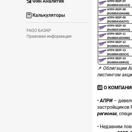
Фин Аналитик
Калькуляторы
FAQ
О БАЗАР
Правовая информация
📌
Облигации А
листингом акци
1️⃣ О КОМПАНИ
•
АПРИ
– девел
застройщиков Р
регионах
, спец
• Недавним пов