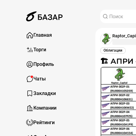
Главная
Raptor_Capi
Торги
Облигации
🏗️ АП
Профиль
Чаты
Закладки
Компании
Рейтинги