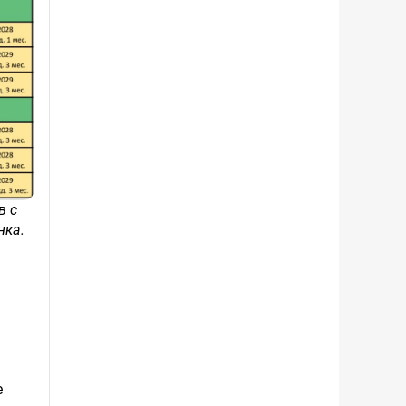
в с
нка.
е