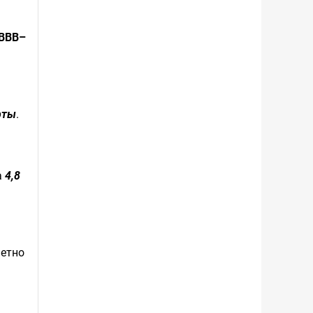
BBB–
рты
.
а
4,8
метно