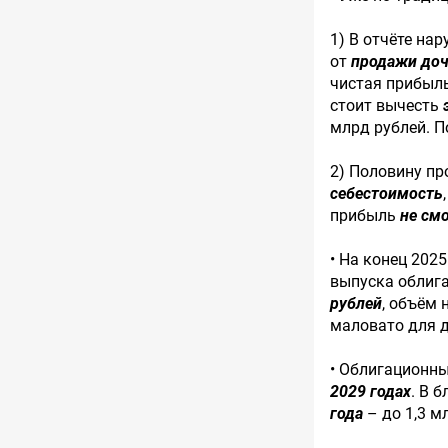
1) В отчёте на
от
продажи доч
чистая прибыл
стоит вычесть
млрд рублей. П
2) Половину пр
себестоимость
прибыль
не см
• На конец 202
выпуска облиг
рублей
, объём
маловато для 
• Облигационн
2029 годах
. В 
года
– до 1,3 м