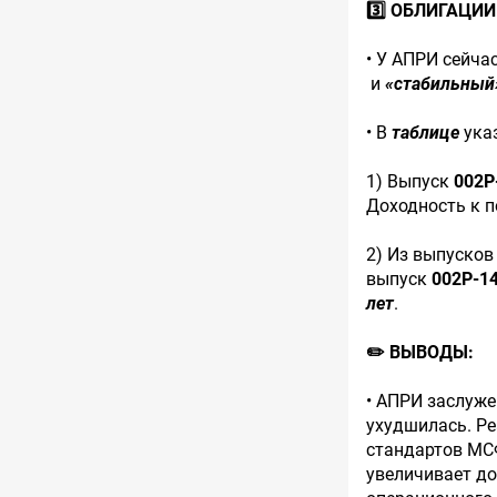
3️⃣ ОБЛИГАЦИИ
• У АПРИ сейча
и
«стабильный
• В
таблице
указ
1) Выпуск
002Р
Доходность к 
2) Из выпуско
выпуск
002Р-1
лет
.
✏️ ВЫВОДЫ:
• АПРИ заслуж
ухудшилась. Ре
стандартов МС
увеличивает д