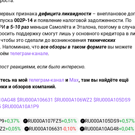
роста.
 первых признака
дефицита ликвидности
– внеплановое доп
ыпуска
002Р-14
и появление налоговой задолженности. По
ПРИ
в 5-10 раз
меньше Самолёта и Эталона, поэтому в случа
росить поддержку смогут лишь у основного кредитора в л
, чтобы это сделали до возникновения
технических
. Напоминаю, что
все обзоры в таком формате
вы можете
моём
телеграм-канале
.
ост реакциями, если было интересно.
тесь на мой
телеграм-канал
и
Max
, там вы найдёте ещё
ики и обзоров компаний.
10AG48
$RU000A106631
$RU000A106WZ2
$RU000A105DS9
5
$RU000A10A1P9
P9
+0,37%
RU000A107FZ5
+0,51%
RU000A105DS9
+0,57%
Z2
+0,05%
RU000A106631
-0,10%
RU000A10AG48
+0,04%