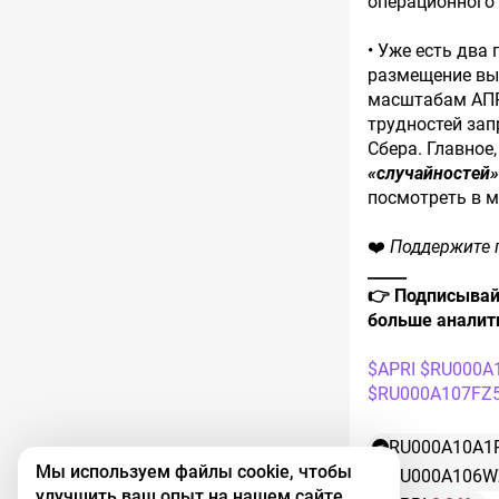
операционного 
• Уже есть два
размещение в
масштабам А
трудностей зап
Сбера. Главное
«случайностей»
посмотреть в 
❤️
Поддержите п
_____
👉 Подписывай
больше аналит
$APRI
$RU000A
$RU000A107FZ
RU000A10A1
Мы используем файлы cookie, чтобы
RU000A106W
улучшить ваш опыт на нашем сайте