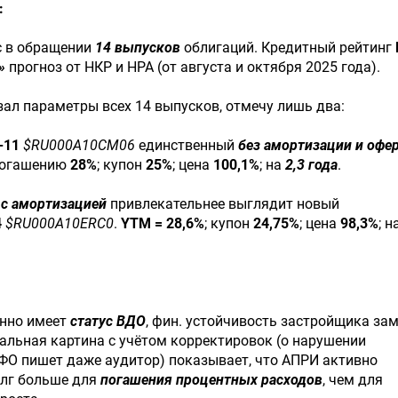
:
с в обращении
14 выпусков
облигаций. Кредитный рейтинг
»
прогноз от НКР и НРА (от августа и октября 2025 года).
ал параметры всех 14 выпусков, отмечу лишь два:
-11
$RU000A10CM06
единственный
без амортизации и офе
погашению
28%
; купон
25%
; цена
100,1%
; на
2,3 года
.
в
с амортизацией
привлекательнее выглядит новый
4
$RU000A10ERC0
.
YTM = 28,6%
; купон
24,75%
; цена
98,3%
; н
енно имеет
статус ВДО
, фин. устойчивость застройщика за
альная картина с учётом корректировок (о нарушении
ФО пишет даже аудитор) показывает, что АПРИ активно
олг больше для
погашения процентных расходов
, чем для