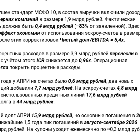
рушен стандарт МСФО 10, в состав выручки включили дохо
ерних компаний
в размере 1,9 млрд рублей. Фактическая
ь должна быть
0,4 млрд рублей
(
–83%
от заявленной). Здес
эффект экономии
от использования эскроу-счетов в размер
осле этих корректировок
Чистый долг/EBITDA = 5,4x
.
оцентных расходов в размере 3,9 млрд рублей
перенесли в
, с учётом этого
ICR
снижается до
0,96x
. Операционная
огла
покрыть процентные расходы.
5 года у АПРИ на счетах было
0,6 млрд рублей
, два новых
аций добавили
7,7 млрд рублей
. На эскроу-счетах
4,8 млрд
 неиспользованных кредитных линий
17,6 млрд рублей
–
долга в
44 млрд рублей
.
ый долг АПРИ
15,9 млрд рублей
, но основные погашения в
2
ближайшие 1,5 года пик погашений в
августе-сентябре 2026
лрд рублей. На купоны уходит ежемесячно по ≈0,3 млрд руб