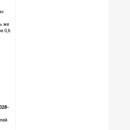
ды
ь же
е 0,6
028-
лей.