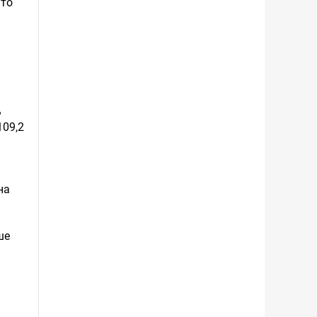
что
ь
109,2
на
ше