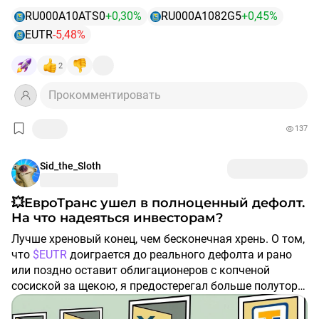
Несколько облигаций компании
RU000A10ATS0
+0,30%
RU000A1082G5
+0,45%
$RU000A1082G5
EUTR
-5,48%
$RU000A10ATS0
2
Даже с моим небольшим опытом на бирже, я
почувствовала что-то неладное, дождалась
Прокомментировать
дивидендов и продала в феврале 26. За что говорю
себе прошлой: "спасибо🤝"
137
Халявных иксов тут нет, если вам повезло срубить
х20, придет время будет х40, только в отрицательном
Sid_the_Sloth
значении
💥ЕвроТранс ушел в полноценный дефолт.
Изучайте компании, диверсифицируйте капитал и не
На что надеяться инвесторам?
верьте в быстрые деньги. Побеждают самые
Лучше хреновый конец, чем бесконечная хрень. О том,
терпеливые
что
$EUTR
доиграется до реального дефолта и рано
или поздно оставит облигационеров с копченой
сосиской за щекою, я предостерегал больше полутора
Всем профита
лет.
Не иир
В феврале публично
спрогнозировал
, что следующим