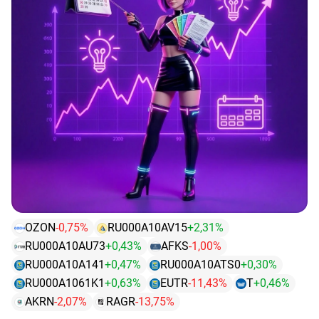
Т-Технологии ​
$T
Дивиденды
~1,73% (4,6 рубля).
➖➖➖➖➖
ЕвроТранс
​
$EUTR
• ЕвроТранс БО-001Р-03
$RU000A1061K1
Выплатил проблемный купон по данному выпуску.
Дефолта в понедельник не будет.
• ЕвроТранс БО-001Р-07
OZON
-0,75%
RU000A10AV15
+2,31%
$RU000A10BB75
RU000A10AU73
+0,43%
AFKS
-1,00%
Прошлая выплата купонов была с задержкой, завтра
RU000A10A141
+0,47%
RU000A10ATS0
+0,30%
очередная выплата купонов. Ожидаем будет ли
RU000A1061K1
+0,63%
EUTR
-11,43%
T
+0,46%
выплата купонов вовремя или снова через
технический дефолт.
AKRN
-2,07%
RAGR
-13,75%