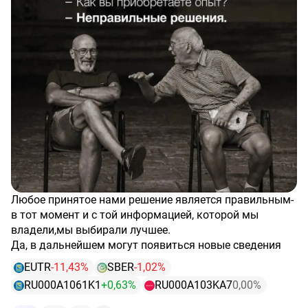
Любое принятое нами решение является правильным-
в тот момент и с той информацией, которой мы
владели,мы выбирали лучшее.
Да, в дальнейшем могут появиться новые сведения
или мы поймём, что можно было бы сделать ещё
EUTR
-11,43%
SBER
-1,02%
лучше,но ..
RU000A1061K1
+0,63%
RU000A103KA7
0,00%
$RU000A103KA7
$RU000A1061K1
Эти компании были в моём портфеле относительно