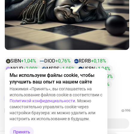
SIBN
+1,04%
DIOD
+0,76%
RDRB
+0,18%
NKHP
+2,99%
MSRS
+1,05%
USBN
+1,24%
N
Мы используем файлы cookie, чтобы
MGKL
+0,25%
TGKN
+2,02%
TATNP
+1,29%
улучшить ваш опыт на нашем сайте
SPBE
+3,18%
PIKK
+0,93%
LSNGP
+1,62%
Нажимая «Принять», вы соглашаетесь на
использование файлов cookie в соответствии с
16
4
Политикой конфиденциальности
. Можно
самостоятельно управлять cookie через
996
настройки браузера: их можно удалить или
настроить их использование в будущем.
Принять