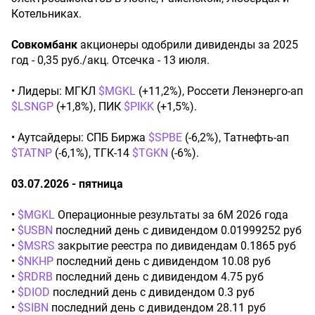
Котельниках.
Совкомбанк
акционеры одобрили дивиденды за 2025
год - 0,35 руб./акц. Отсечка - 13 июля.
• Лидеры: МГКЛ
$MGKL
(+11,2%), Россети Ленэнерго-ап
$LSNGP
(+1,8%), ПИК
$PIKK
(+1,5%).
• Аутсайдеры: СПБ Биржа
$SPBE
(-6,2%), Татнефть-ап
$TATNP
(-6,1%), ТГК-14
$TGKN
(-6%).
03.07.2026 - пятница
•
$MGKL
Операционные результаты за 6М 2026 года
•
$USBN
последний день с дивидендом 0.01999252 руб
•
$MSRS
закрытие реестра по дивидендам 0.1865 руб
•
$NKHP
последний день с дивидендом 10.08 руб
•
$RDRB
последний день с дивидендом 4.75 руб
•
$DIOD
последний день с дивидендом 0.3 руб
•
$SIBN
последний день с дивидендом 28.11 руб