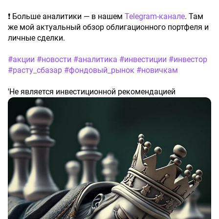
❗️ Больше аналитики — в нашем
Telegram-канале
. Там
же мой актуальный обзор облигационного портфеля и
личные сделки.
#акции
#новости
#аналитика
#инвестиции
#инвестор
#расту_сбазар
#фондовый_рынок
#новичкам
'Не является инвестиционной рекомендацией