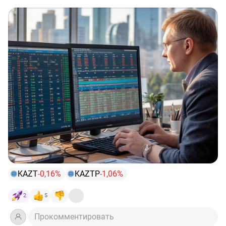
📊Корпоративные события на российском рынке:
#KAZTP
Ожидается закрытие реестра по дивидендам
4₽.
#KAZT
Ожидается закрытие реестра по дивидендам
4₽.
Котировки валют:
🇺🇸💵Доллар - 84,02₽
🇪🇺💸Евро - 98,96₽
🇨🇳💸Юань - 11,73₽
Всем продуктивного дня!
KAZT
-0,16%
KAZTP
-1,06%
$KAZTP
$KAZT
#kaztp
#kazt
2
5
Прокомментировать