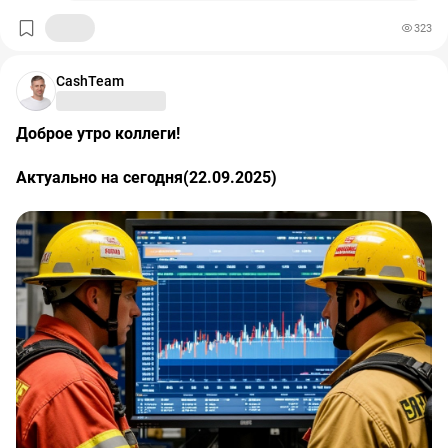
323
CashTeam
Доброе утро коллеги!
Актуально на сегодня(22.09.2025)
Корпоративные события на российском рынке:
#OZON
Последний торговый день в стакана Т+1 на
мосбирже.
#OZPH
ожидается BOCA по дивидендам за 6 мес. 2025
года.
#KAZT
последний день с дивидендом 4₽.
#KAZT
последний день с дивидендом 4₽.