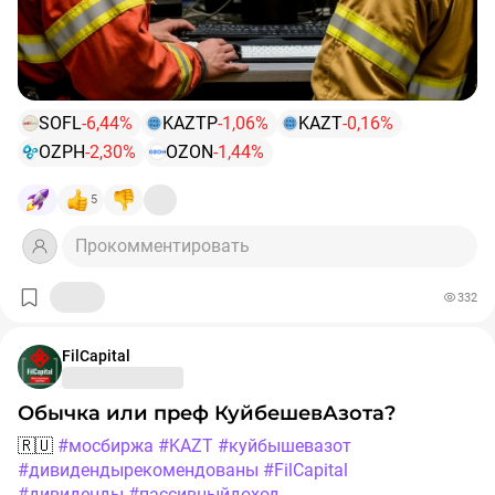
#SOFL
последняя отсечка участников обмена ГДР
Noventiq в рамках 3 этапа
SOFL
-6,44%
KAZTP
-1,06%
KAZT
-0,16%
Котировки валют:
OZPH
-2,30%
OZON
-1,44%
Доллар - 79,75₽
5
Евро - 91,3₽
Юань - 11,09₽
Прокомментировать
📰
Подборка экономических новостей 15.09-21.09
332
🇪🇺🇷🇺
Еврокомиссия озвучила новый 19-й пакет
санкций против России:
FilCapital
- запретить все сделки с «Роснефтью» и «Газпром
нефтью».
Обычка или преф КуйбешевАзота?
- ввести санкции в отношении еще 118 судов.
🇷🇺
#мосбиржа
#KAZT
#куйбышевазот
- ввести ограничения в отношении криптовалютных
#дивидендырекомендованы
#FilCapital
платформ.
#дивиденды
#пассивныйдоход