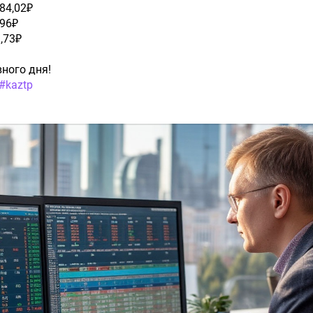
84,02₽
,96₽
,73₽
ного дня!
#kaztp