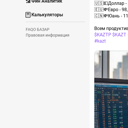
Фин Аналитик
🇺🇸💵Доллар - 
🇪🇺💸Евро - 98
Калькуляторы
🇨🇳💸Юань - 11
Всем продуктив
FAQ
О БАЗАР
$KAZTP
$KAZT
Правовая информация
#kazt