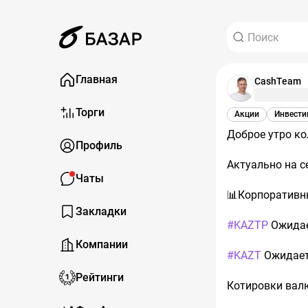
Главная
CashTeam
Торги
Акции
Инвести
Доброе утро ко
Профиль
Актуально на с
Чаты
📊Корпоративн
Закладки
#KAZTP
Ожидае
Компании
#KAZT
Ожидаетс
Рейтинги
Котировки вал