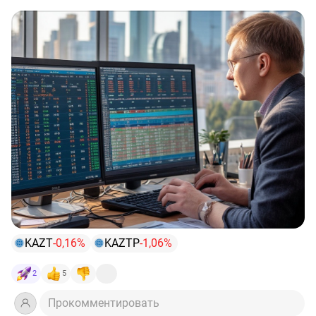
📊Корпоративные события на российском рынке:
#KAZTP
Ожидается закрытие реестра по дивидендам
4₽.
#KAZT
Ожидается закрытие реестра по дивидендам
4₽.
Котировки валют:
🇺🇸💵Доллар - 84,02₽
🇪🇺💸Евро - 98,96₽
🇨🇳💸Юань - 11,73₽
Всем продуктивного дня!
KAZT
-0,16%
KAZTP
-1,06%
$KAZTP
$KAZT
#kaztp
#kazt
2
5
Прокомментировать