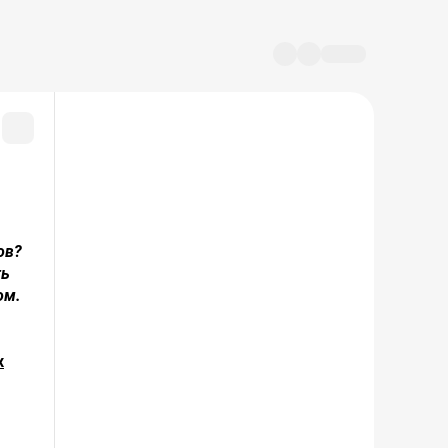
ов?
ть
ом.
х