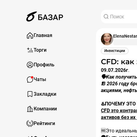
Главная
ElenaNesta
Торги
Инвестиции
CFD: ка
Профиль
09.07.2026г
.
🗣️Как получит
Чаты
❗️В 2026 году 
акциями, нефть
Закладки
♨️ПОЧЕМУ ЭТО
Компании
CFD это контр
активов без их
Рейтинги
🆓Это идеальны