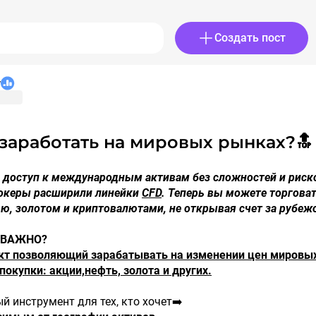
Создать пост
r
к заработать на мировых рынках?🔝
ь доступ к международным активам без сложностей и риск
брокеры расширили линейки
CFD
. Теперь вы можете торгова
ю, золотом и криптовалютами, не открывая счет за рубеж
 ВАЖНО?
акт позволяющий зарабатывать на изменении цен мировы
 покупки: акции,нефть, золота и других.
й инструмент для тех, кто хочет➡️