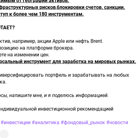
симым от географии активов.
фраструктурных рисков
,
блокировки счетов, санкции.
туп к более чем 180 инструментам.
ОТАЕТ?
тив, например, акции Apple или нефть Brent.
позицию на платформе брокера.
те на изменении цен.
ерсальный инструмент для заработка на мировых рынках.
диверсифицировать портфель и зарабатывать на любых
ка.
осы, напишите мне, и я поделюсь информацией.
 индивидуальной инвестиционной рекомендацией
​
#инвестиции
​
#аналитика
​
#фондовый_рынок
​
#новости