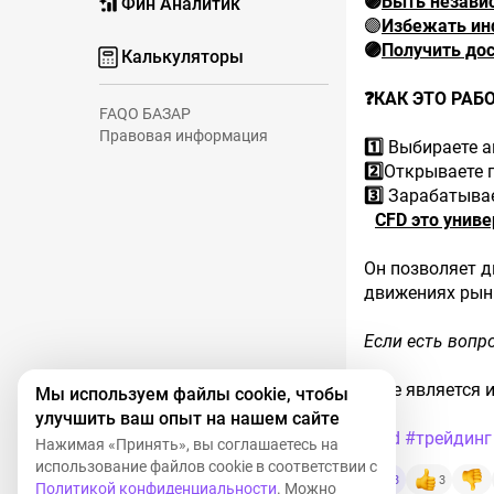
🟣
Быть незави
Фин Аналитик
🟣
Избежать ин
🟣
Получить дос
Калькуляторы
❓КАК ЭТО РАБ
FAQ
О БАЗАР
Правовая информация
1️⃣
Выбираете ак
2️⃣
Открываете 
3️⃣
Зарабатывае
CFD это унив
Он позволяет 
движениях рын
Если есть вопр
⚠️Не является
Мы используем файлы cookie, чтобы
улучшить ваш опыт на нашем сайте
#cfd
​
#трейдинг
Нажимая «Принять», вы соглашаетесь на
использование файлов cookie в соответствии с
3
3
Политикой конфиденциальности
. Можно