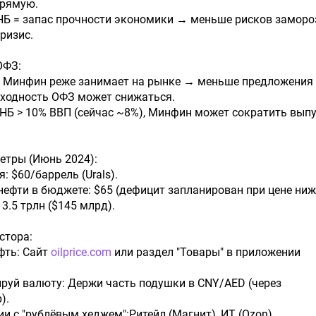
рямую.
НБ = запас прочности экономики → меньше рисков заморо
ризис.
ОФЗ:
 Минфин реже занимает на рынке → меньше предложения
ходность ОФЗ может снижаться.
НБ > 10% ВВП (сейчас ~8%), Минфин может сократить вып
етры (Июнь 2024):
я: $60/баррель (Urals).
 нефти в бюджете: $65 (дефицит запланирован при цене ниж
3.5 трлн ($145 млрд).
стора:
фть: Сайт
oilprice.com
или раздел "Товары" в приложении
руй валюту: Держи часть подушки в CNY/AED (через
).
ии с "рублёвым хеджем":Ритейл (Магнит), ИТ (Ozon)