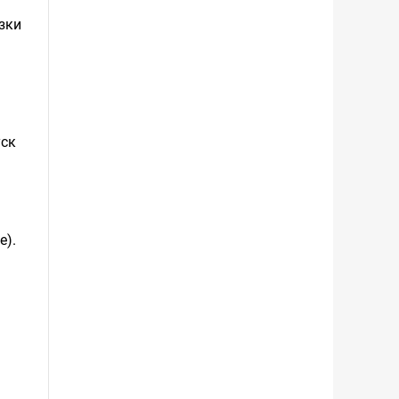
зки
уск
е).