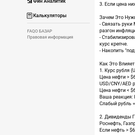
Фин Аналитик
3. Если цена н
Калькуляторы
Зачем Это Нуж
- Связать руки
разгон инфляци
FAQ
О БАЗАР
- Стабилизиров
Правовая информация
курс крепче.
- Накопить "по
Как Это Влияе
1. Курс рубля (
Цена нефти > 
USD/CNY/AED ра
Цена нефти < $
Ваша реакция: 
Слабый рубль =
2. Дивиденды 
Роснефть, Газп
Если нефть > $