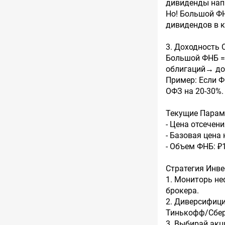
дивиденды нап
Но! Большой Ф
дивидендов в к
3. Доходность 
Большой ФНБ =
облигаций→ до
Пример: Если Ф
ОФЗ на 20-30%.
Текущие Парам
- Цена отсечени
- Базовая цена
- Объем ФНБ: ₽1
Стратегия Инве
1. Мониторь не
брокера.
2. Диверсифици
Тинькофф/Сбер
3. Выбирай акц