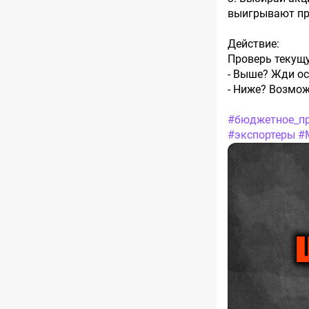
выигрывают пр
Действие:
Проверь текущую
- Выше? Жди ос
- Ниже? Возмож
#бюджетное_п
#экспортеры
#