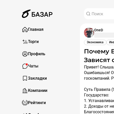
Главная
OneD
Торги
Экономика
Ин
Почему Ваши Дивиденды и Курс Рубля
Профиль
Зависят 
Чаты
Привет! Слышал про "бюджетное правило", но думал, это не для инвестора?
Ошибаешься! От
Закладки
госкомпаний. Р
Суть Правила (
Компании
Государство:
1. Устанавливае
Рейтинги
2. Доходы от н
Благосостояния