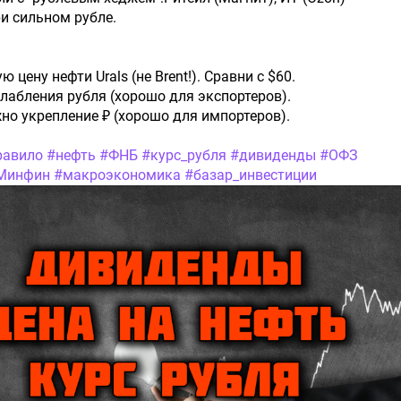
и сильном рубле.
 цену нефти Urals (не Brent!). Сравни с $60.
лабления рубля (хорошо для экспортеров).
но укрепление ₽ (хорошо для импортеров).
равило
#нефть
#ФНБ
#курс_рубля
#дивиденды
#ОФЗ
Минфин
#макроэкономика
#базар_инвестиции