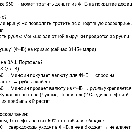
иже $60 → может тратить деньги из ФНБ на покрытие дефиц
но?
 Минфину: Не позволять тратить всю нефтяную сверхприб
и.
ать рубль: Меньше валютной выручки продается за рубли
душку" (ФНБ) на кризис (сейчас $145+ млрд).
т на ВАШ Портфель?
USD/RUB):
$60 → Минфин покупает валюту для ФНБ → спрос на
стет → рубль слабеет.
60 → Минфин продает валюту из ФНБ → рубль укрепляется
Купил экспортера (Лукойл, Норникель)? Следи за нефтью!
 их прибыль в ₽ растет.
Госкомпаний:
ром, Татнефть платят 50% от прибыли в бюджет.
60→ сверхдоходы уходят в ФНБ, а не в бюджет → не влияет