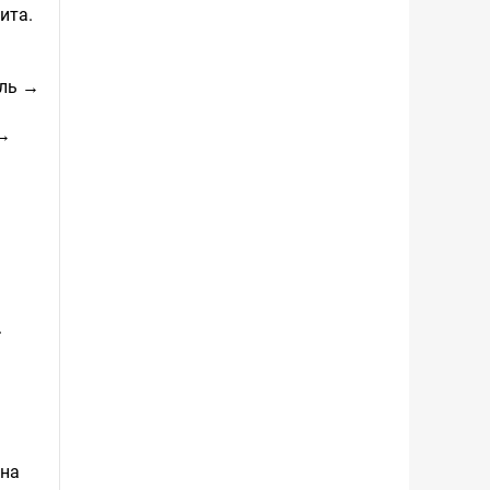
ита.
ыль →
 →
.
 на