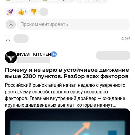
8
Прокомментировать
694
INVEST_KITCHEN
Почему я не верю в устойчивое движение
выше 2300 пунктов. Разбор всех факторов
Российский рынок акций начал неделю с уверенного
роста, чему способствовало сразу несколько
факторов. Главный внутренний драйвер — ожидание
крупных дивидендных выплат, которые начнут
поступать на счета инвесторов в ближайшие дни.
Участники рынка надеются, что хотя бы часть этих
Акции Сбербанка вчера закрыли дивидендный гэп
средств будет реинвестирована обратно в акции.
всего за 15 сессий. По итогам 2025 года акционеры
получат по 37,64 рубля на акцию, а всего на выплаты