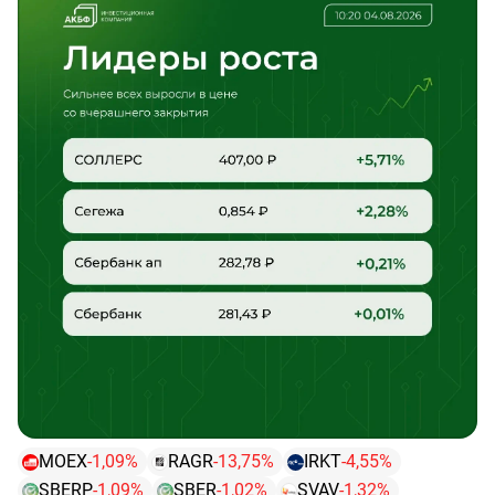
(-1,1 коп. к уровню предыдущего закрытия)
📌 Рынок акций РФ открылся в основную сессию
снижением индексов РТС и МосБиржи на 0,2%
MOEX
-1,09%
RAGR
-13,75%
IRKT
-4,55%
SBERP
-1,09%
SBER
-1,02%
SVAV
-1,32%