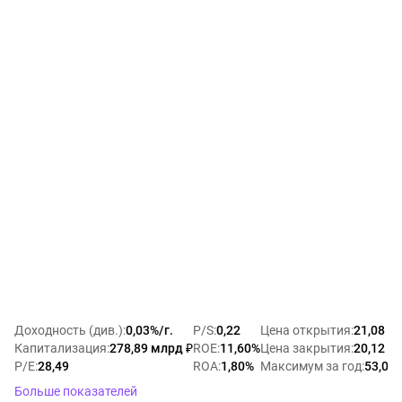
Доходность (див.)
:
0,03%/г.
P/S
:
0,22
Цена открытия
:
21,08 ₽
Капитализация
:
278,89 млрд ₽
ROE
:
11,60%
Цена закрытия
:
20,12 ₽
P/E
:
28,49
ROA
:
1,80%
Максимум за год
:
53,00 
Больше показателей