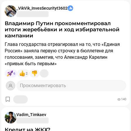
_VikVik_InvesSecurityt3602
Владимир Путин прокомментировал
итоги жеребьёвки и ход избирательной
кампании
Глава государства отреагировал на то, что «Единая
Россия» заняла первую строчку в бюллетене для
голосования, заметив, что Александр Карелин
«привык быть первым»
6
2
Также президент отметил: те, кто реально готов к
политической конкуренции, несмотря на оказываемое
Прокомментировать
давление, остаются в гонке, а остальные, по его
выражению, просто подыскивают оправдания.
140
@ruseconomic
Vadim_Timkaev
Кредит на ЖКХ?