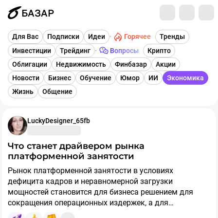
БАЗАР
Горячее
Для Вас
Подписки
Идеи
Тренды
Инвестиции
Трейдинг
Вопросы
Крипто
Облигации
Недвижимость
Финбазар
Акции
Новости
Бизнес
Обучение
Юмор
ИИ
Экономика
Жизнь
Общение
LuckyDesigner_65fb
Что станет драйвером рынка
платформенной занятости
Рынок платформенной занятости в условиях
дефицита кадров и неравномерной загрузки
мощностей становится для бизнеса решением для
сокращения операционных издержек, а для
экономики и граждан – способом нивелировать рост
Рынок платформенной занятости демонстрирует