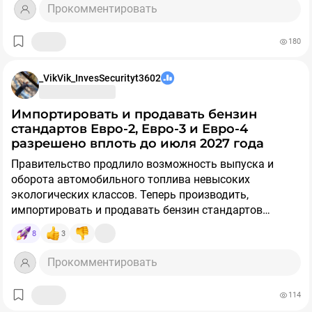
данным ФАС, «Русский стандарт страхование» и
Прокомментировать
«Зетта страхование» синхронно внесли в свои
продукты идентичные страховые случаи, после чего
180
банк начал навязывать их обязательное включение в
договоры. Антимонопольное расследование ведётся в
отношении банка «Русский стандарт» и двух
_VikVik_InvesSecurityt3602
названных страховщиков. В случае подтверждения
вины фигурантам грозят административные штрафы.
импортировать и продавать бензин
стандартов Евро-2, Евро-3 и Евро-4
разрешено вплоть до июля 2027 года
Правительство продлило возможность выпуска и
оборота автомобильного топлива невысоких
экологических классов. Теперь производить,
импортировать и продавать бензин стандартов
Евро-2, Евро-3 и Евро-4 разрешено вплоть до июля
8
3
2027 года. Соответствующее постановление уже
Одновременно прекращает действовать прежний
подписано.
временный механизм, который позволял отдельным
Прокомментировать
нефтеперерабатывающим заводам выпускать бензин
и дизель класса Евро-5 с фактическими параметрами
114
на уровне Евро-3.