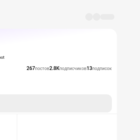
bot
267
2.8K
13
постов
подписчиков
подписок