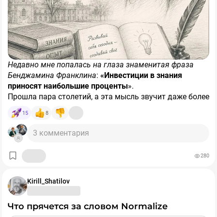
Недавно мне попалась на глаза знаменитая фраза
Бенджамина Франклина
:
«Инвестиции в знания
приносят наибольшие проценты
».
Прошла пара столетий, а эта мысль звучит даже более
актуально, чем во времена самого Франклина! ⚡
15
8
За свои годы работы с финансами, экономикой и
3 комментария
людьми я видела абсолютно разные времена:
280
🔹 Менялись законы и налоговые ставки.
🔹 Закрывались крупные заводы, шахты и рушились
Kirill_Shatilov
привычные финансовые институты.
Что прячется за словом Normalize
🔹 То, что казалось стабильным на века, в один день