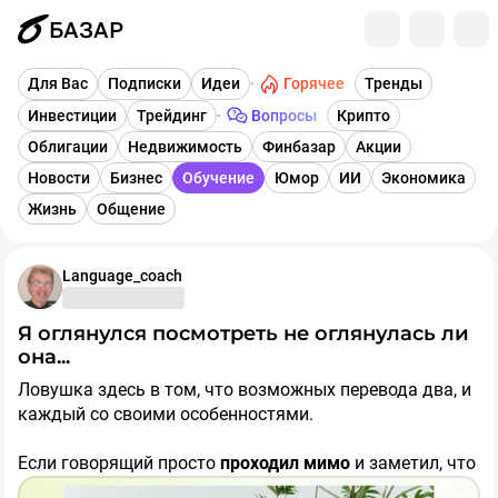
БАЗАР
Горячее
Для Вас
Подписки
Идеи
Тренды
Инвестиции
Трейдинг
Вопросы
Крипто
Облигации
Недвижимость
Финбазар
Акции
Новости
Бизнес
Обучение
Юмор
ИИ
Экономика
Жизнь
Общение
Language_coach
Я оглянулся посмотреть не оглянулась ли
она...
Ловушка здесь в том, что возможных перевода два, и
каждый со своими особенностями.
Если говорящий просто
проходил мимо
и заметил, что
она говорила по телефону, то перевод такой: "I heard