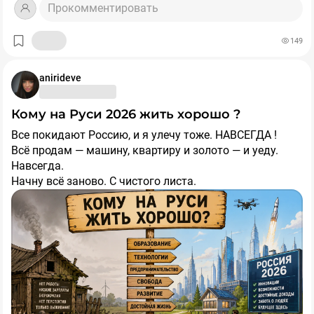
Прокомментировать
Хотите подтянуть английскую грамматику? Обратите
внимание на комплект
https://stepik.org/a/214438
149
anirideve
Кому на Руси 2026 жить хорошо ?
Все покидают Россию, и я улечу тоже. НАВСЕГДА !
Всё продам — машину, квартиру и золото — и уеду.
Навсегда.
Начну всё заново. С чистого листа.
Меня там ждут.
У меня всё там будет лучше, и я буду богаче. Впереди
все возможности и перспективы после 40 лет....так бы
сказал каждый второй сейчас в нашей стране.
Нет, я не уеду. Это моя Родина, здесь мой уголок.
Красивее и чище города, чем Москва, я не видела
нигде. Это мой город и моя любовь.