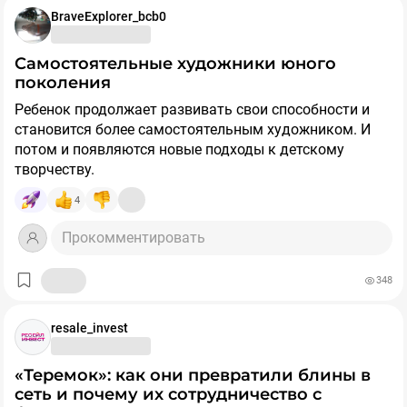
BraveExplorer_bcb0
Самостоятельные художники юного
поколения
Ребенок продолжает развивать свои способности и
становится более самостоятельным художником. И
потом и появляются новые подходы к детскому
творчеству.
Дети начинают использовать рисунок для выражения
4
своих мыслей, чувств и идей. В возрасте от 9 до 12 лет
можно детям более глубоко изучать базовые
Прокомментировать
принципы рисунка - перспективу, тени и анатомию.
Допускается играть различными стилями и
348
материалами, ребенок ищет и проявляет собственный
художественный голос.
Родители должны купить детям профессиональные
resale_invest
маркеры, разной толщины и цветов. И ими можно
рисовать яркие и четкие рисунки. И такие маркеры
«Теремок»: как они превратили блины в
хорошо подходят для контуров, заливки цветом и
сеть и почему их сотрудничество с