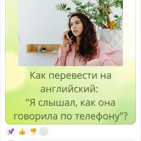
her
talking
on the phone".
Герундий
после глагола восприятия показывает, что
мы услышали/увидели/заметили действие, когда оно
было
в самом разгаре
.
А вот если мы видели или слышали действие
полностью
, то используется
инфинитив
без to.
То есть "I heard her
talk
on the phone" означает, что
говорящий слышал телефонный разговор
от начала
до конца.
Тема для обсуждения: как вам кажется, как наиболее
логично перевести следующие два предложения?
Я заметил, что она спала.
Она увидела, как он улыбнулся.
#английский
#финансовыйанглийский
#изучениеанглийского
#английскийязык