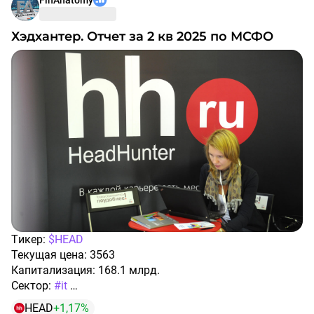
#нкнх
#северсталь
#иис
#headhunter
Хэдхантер. Отчет за 2 кв 2025 по МСФО
Тикер:
$HEAD
Текущая цена: 3563
Капитализация: 168.1 млрд.
Сектор:
#it
Сайт:
https://investor.hh.ru/
HEAD
+1,17%