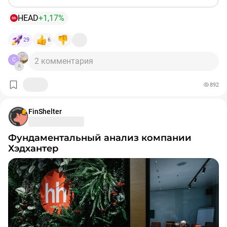
HEAD
+1,17%
29
6
2 комментария
C
892
FinShelter
Фундаментальный анализ компании
Хэдхантер