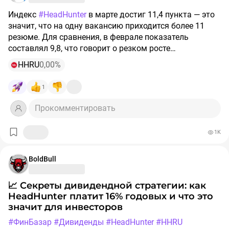
помочь принять собственное решение. Всегда думайте
своей головой, прежде чем инвестировать деньги.
Индекс
#HeadHunter
в марте достиг 11,4 пункта — это
значит, что на одну вакансию приходится более 11
$HEAD
резюме. Для сравнения, в феврале показатель
#hh
составлял 9,8, что говорит о резком росте
#hhru
конкуренции среди соискателей. Эксперты отмечают:
$HHRU
HHRU
0,00%
#headhunter
если индекс превысит 12, это будет означать крайне
#хэдхантер
высокий уровень конкуренции и серьёзное давление
1
#фундаментальныйанализ
на рынок труда.
Прокомментировать
1K
BoldBull
📈 Секреты дивидендной стратегии: как
HeadHunter платит 16% годовых и что это
значит для инвесторов
#ФинБазар
#Дивиденды
#HeadHunter
#HHRU