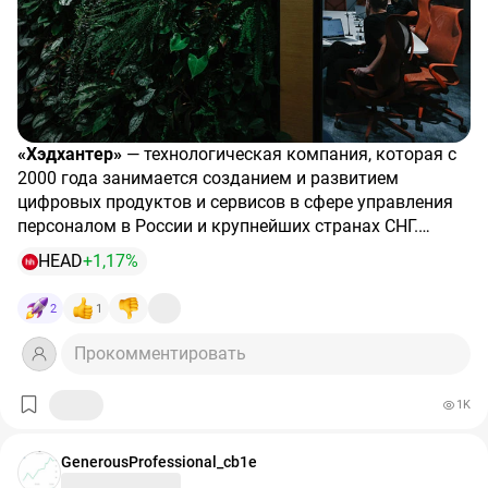
«Хэдхантер»
— технологическая компания, которая c
2000 года занимается созданием и развитием
цифровых продуктов и сервисов в сфере управления
персоналом в России и крупнейших странах СНГ.
Главным активом компании является сайт hh.ru.
HEAD
+1,17%
Так как формат базара не предлагает посты в стиле
многобукв, то прочитать мой обзор на компанию
2
1
можно по 👉
ссылке
👈
Разбор сделан на данных за полный 2025 год.
Прокомментировать
Пишите свои идеи и мысли по компании, будет
интересно обсудить👇
1K
❗️ Файл с анализом не является инвестиционной
GenerousProfessional_cb1e
рекомендацией. Его цель - не сделать выбор за вас, а