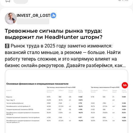
надежности.
В итоге фирма-пустышка вошла в ТОП-20 лучших
INVEST_OR_LOST
работодателей и взяла первое место по всей России в
категории «Самые лояльные сотрудники», обогнав
1791 компанию.
Тревожные сигналы рынка труда:
выдержит ли HeadHunter шторм?
Сей кейс уже вызвал вопросы к методологии сервиса.
🧮 Рынок труда в 2025 году заметно изменился:
Если рейтинги лидера рынка так легко ломаются
вакансий стало меньше, а резюме — больше. Найти
ботами, то и маркеры «лучшего работодателя» ничего
работу теперь сложнее, и это напрямую влияет на
не стоят.
бизнес онлайн‑рекрутеров. Давайте разберёмся, как
крупнейший игрок отрасли HeadHunter (
$HEAD
)
#бизнес
#рейтинги
#накрутки
#HR
#HH
#HeadHunter
адаптируется к новым реалиям, опираясь на свежий
#компании
#рекрутинг
отчёт по МСФО за 1 кв. 2026 года.