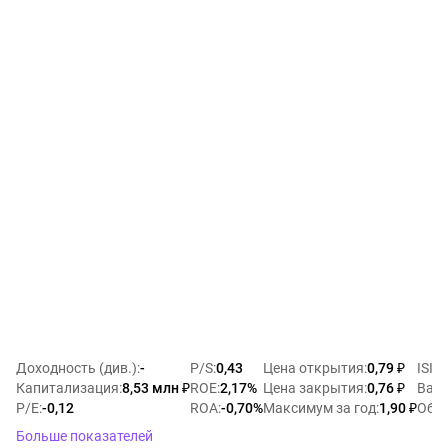
Доходность (див.)
:
-
P/S
:
0,43
Цена открытия
:
0,79 ₽
ISIN
Капитализация
:
8,53 млн ₽
ROE
:
2,17%
Цена закрытия
:
0,76 ₽
Валю
P/E
:
-0,12
ROA
:
-0,70%
Максимум за год
:
1,90 ₽
Объе
Больше показателей