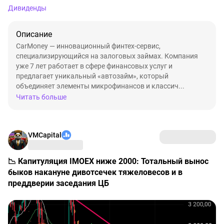
Дивиденды
Описание
CarMoney — инновационный финтех-сервис,
специализирующийся на залоговых займах. Компания
уже 7 лет работает в сфере финансовых услуг и
предлагает уникальный «автозайм», который
объединяет элементы микрофинансов и классич...
Читать больше
VMCapital
📉 Капитуляция IMOEX ниже 2000: Тотальный вынос
быков накануне дивотсечек тяжеловесов и в
преддверии заседания ЦБ
Ситуация на фондовом рынке РФ становится
откровенно опасной. Сегодня
индекс #IMOEX