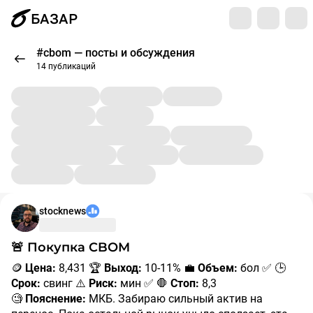
БАЗАР
#cbom — посты и обсуждения
14 публикаций
stocknews
🚨 Покупка CBOM
🪙
Цена:
8,431 🏆
Выход:
10-11% 💼
Объем:
бол ✅ 🕒
Срок:
свинг ⚠️
Риск:
мин ✅ 🛑
Стоп:
8,3
🧐
Пояснение:
МКБ. Забираю сильный актив на