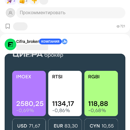
3
3
этим уровнем.
Отработка треугольника до 13,500
Прокомментировать
На 2Ч строит флаг.
721
Фигура пока не подтверждена. Подтверждением
станет пробой верхней стенки флага 7,462 и
закрепление выше.
Cifra_broker
КОМПАНИЯ
Нижняя стенка флага 7103. Если пробьет нижнюю
стенку и закрепиться ниже, то фигуру сломает.
После вчерашнего импульса цена должна немного
успокоится.
❗️Не является Инвестиционной рекомендацией.
Автор канала по всем вопросам
https://vk.com/ho4u_v_london