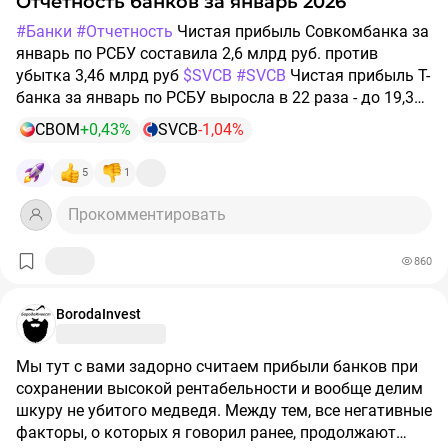
Отчетность банков за январь 2026
направлением. Предполагается, что основной упор
клиентов усиливает зависимость банка от изменений
#Банки
#Отчетность
Чистая прибыль Совкомбанка за
останется именно на КИБ, однако компания должна
внешней среды.
январь по РСБУ составила 2,6 млрд руб. против
оперативно приспосабливаться к изменениям рынка.
убытка 3,46 млрд руб
$SVCB
#SVCB
Чистая прибыль Т-
банка за январь по РСБУ выросла в 22 раза - до 19,35
млрд руб $T
#T
Чистая прибыль ВТБ за январь по
CBOM
+0,43%
SVCB
-1,04%
РСБУ выросла в 5,4 раза - до 27,41 млрд руб $VTBR
#VTBR
Чистая прибыль МТС-банка за январь по РСБУ
5
1
выросла в 1,6 раза - до 802,55 млн руб
#MBNK
$MBNK
Чистая прибыль МКБ за январь по РСБУ снизилась в
Прокомментировать
1,5 раза - до 5,07 млрд руб
#cbom
$CBOM
860
BorodaInvest
Мы тут с вами задорно считаем прибыли банков при
сохранении высокой рентабельности и вообще делим
шкуру не убитого медведя. Между тем, все негативные
факторы, о которых я говорил ранее, продолжают