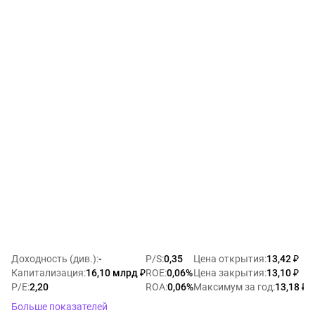
Доходность (див.)
:
-
P/S
:
0,35
Цена открытия
:
13,42 ₽
I
Капитализация
:
16,10 млрд ₽
ROE
:
0,06%
Цена закрытия
:
13,10 ₽
В
P/E
:
2,20
ROA
:
0,06%
Максимум за год
:
13,18 ₽
О
Больше показателей