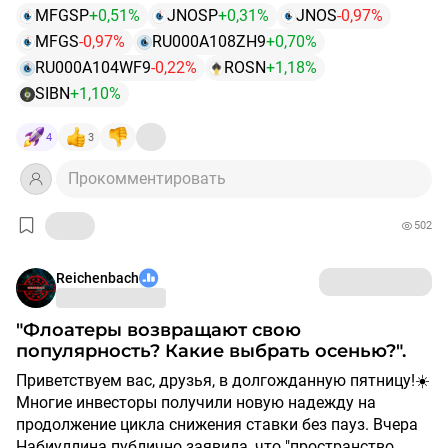
MFGSP
+0,51%
JNOSP
+0,31%
JNOS
-0,97%
🔻Входит в структуру «Роснефти» и «Газпром нефти». ​
MFGS
-0,97%
RU000A108ZH9
+0,70%
$ROSN
RU000A104WF9
-0,22%
ROSN
+1,18%
SIBN
+1,10%
🔸IPO: как такового не было, доступна только
внебиржевая торговля.
4
3
🔸Чем занимается компания: комплексной
Прокомментировать
деятельностью в нефтегазовой отрасли, занимается
геологоразведкой и добычей нефти и газа, а также
502
нефтепереработкой.
Reichenbach
🔸Состав основных акционеров:
Газпромнефть и Роснефть владеют пакетом акций
около 99% в соотношение 50 на 50.
"Флоатеры возвращают свою
популярность? Какие выбрать осенью?".
🔸Free-float: отсутствует, внебиржевая торговля.
Приветствуем вас, друзья, в долгожданную пятницу!☀️
Многие инвесторы получили новую надежду на
🔸Отчет МСФО за 2024 год:
продолжение цикла снижения ставки без пауз. Вчера
Набиуллина публично заявила, что "пространство