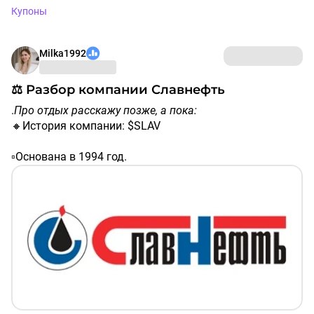
Купоны
Milka1992
⚖️ Разбор компании Славнефть
.
Про отдых расскажу позже, а пока:
🔸История компании: $SLAV
▫️Основана в 1994 год.
▫️2002 год: акции «Славнефти» были проданы
консорциуму ТНК и «Сибнефти» (ныне «Газпром
нефть»). ​
$SIBN
▫️2009 год: начало распродажи сервисных активов
компании, включая семь вспомогательных блоков.
▫️Декабрь 2010 года - завершение сделок по продаже
сервисных активов на сумму 2,2 миллиарда рублей.