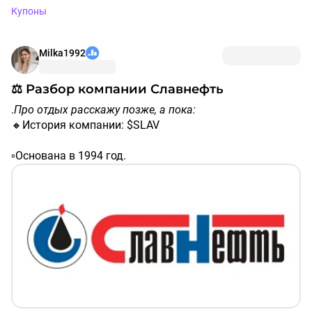
Купоны
Milka1992
⚖️ Разбор компании Славнефть
.
Про отдых расскажу позже, а пока:
🔸История компании: $SLAV
▫️Основана в 1994 год.
▫️2002 год: акции «Славнефти» были проданы
консорциуму ТНК и «Сибнефти» (ныне «Газпром
нефть»). ​
$SIBN
▫️2009 год: начало распродажи сервисных активов
компании, включая семь вспомогательных блоков.
▫️Декабрь 2010 года - завершение сделок по продаже
сервисных активов на сумму 2,2 миллиарда рублей.