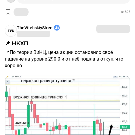
дн.) 📈 Акции Интер РАО (
$IRAO
) растут: +5.5% 📊
Объём торгов за день: 936,494,554 ₽ (1.6x от среднего
895
за 30 дн.) 📈 Акции Яковлев (
$IRKT
) растут: +6.7% 📊
Объём торгов за день: 111,544,000 ₽ (2.4x от среднего
TheVitebskiyStreet
за 30 дн.) 📈 Акции IVA Technologies (
$IVAT
) растут:
+17.9% 📊 Объём торгов за день: 967,037,228 ₽ (6.0x от
среднего за 30 дн.) 📈 Акции ЛСР (
$LSRG
) растут:
📌 НКХП
+5.7% 📊 Объём торгов за день: 82,580,614 ₽ (1.6x от
📍По теории ВиНЦ, цена акции остановило своё
среднего за 30 дн.) 📈 Акции ММК (
$MAGN
) растут:
падение на уровне 290.0 и от неё пошла в откуп, что
+5.0% 📊 Объём торгов за день: 2,270,115,702 ₽ (2.0x от
хорошо
среднего за 30 дн.) 📈 Акции МТС-Банк (
$MBNK
)
растут: +6.3% 📊 Объём торгов за день: 117,408,808 ₽
📍Сейчас мы смотрим за осевой линией на 353.5 т.к.
(1.8x от среднего за 30 дн.) 📈 Акции Мать и Дитя
бумага долгое время не может закрепится над ней
(
$MDMG
) растут: +5.5% 📊 Объём торгов за день:
(закрепление нужно для продолжение восходящего
266,448,750 ₽ (2.1x от среднего за 30 дн.) 📈 Акции
цикла до первой желтой линии на 385.0
Мосбиржа (
$MOEX
) растут: +6.5% 📊 Объём торгов за
день: 3,123,889,808 ₽ (2.5x от среднего за 30 дн.) 📈
📍Негативный сценарий - это закрепление под осевой
Акции МТС (
$MTSS
) растут: +5.8% 📊 Объём торгов за
линией и тогда увидим движение к первой оранжевой
день: 1,737,523,200 ₽ (1.3x от среднего за 30 дн.) 📈
линии на 320.0, где будем пересматривать график
Акции НКХП (
$NKHP
) растут: +5.6% 📊 Объём торгов за
полностью
день: 20,545,920 ₽ (2.2x от среднего за 30 дн.) 📈 Акции