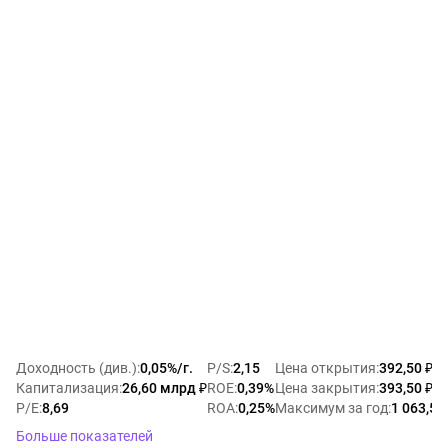
Доходность (див.)
:
0,05%/г.
P/S
:
2,15
Цена открытия
:
392,50 ₽
Капитализация
:
26,60 млрд ₽
ROE
:
0,39%
Цена закрытия
:
393,50 ₽
P/E
:
8,69
ROA
:
0,25%
Максимум за год
:
1 063,50
Больше показателей