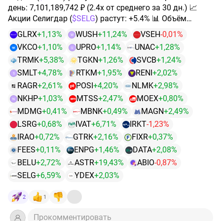
день: 7,101,189,742 ₽ (2.4x от среднего за 30 дн.) 📈
Акции Селигдар (
$SELG
) растут: +5.4% 📊 Объём
торгов за день: 543,311,078 ₽ (2.7x от среднего за 30
GLRX
+1,13%
WUSH
+11,24%
VSEH
-0,01%
W
дн.) 📈 Акции Артген (
$ABIO
) растут: +6.6% 📊 Объём
VKCO
+1,10%
UPRO
+1,14%
UNAC
+1,28%
U
торгов за день: 100,902,415 ₽ (3.4x от среднего за 30
TRMK
+5,38%
TGKN
+1,26%
SVCB
+1,24%
дн.) 📈 Акции ГК Астра (
$ASTR
) растут: +12.5% 📊
Объём торгов за день: 1,614,097,150 ₽ (4.5x от
SMLT
+4,78%
RTKM
+1,95%
RENI
+2,02%
S
среднего за 30 дн.) 📈 Акции Novabev Group (
$BELU
)
RAGR
+2,61%
POSI
+4,20%
NLMK
+2,98%
растут: +6.5% 📊 Объём торгов за день: 266,328,832 ₽
NKHP
+1,03%
MTSS
+2,47%
MOEX
+0,80%
N
(2.4x от среднего за 30 дн.) 📈 Акции Аренадата
MDMG
+0,41%
MBNK
+0,49%
MAGN
+2,49%
(
$DATA
) растут: +5.8% 📊 Объём торгов за день:
LSRG
+0,68%
IVAT
+6,71%
IRKT
-1,23%
60,048,478 ₽ (1.8x от среднего за 30 дн.) 📈 Акции Эн+
IRAO
+0,72%
GTRK
+2,16%
FIXR
+0,37%
(
$ENPG
) растут: +7.8% 📊 Объём торгов за день:
464,424,381 ₽ (2.1x от среднего за 30 дн.) 📈 Акции
FEES
+0,11%
ENPG
+1,46%
DATA
+2,08%
Россети (
$FEES
) растут: +9.6% 📊 Объём торгов за
BELU
+2,72%
ASTR
+19,43%
ABIO
-0,87%
день: 444,403,898 ₽ (3.1x от среднего за 30 дн.) 📈
SELG
+6,59%
YDEX
+2,03%
Акции Фикс Прайс (
$FIXR
) растут: +6.1% 📊 Объём
торгов за день: 178,950,759 ₽ (2.6x от среднего за 30
2
1
дн.) 📈 Акции ГТМ (
$GTRK
) растут: +5.6% 📊 Объём
торгов за день: 12,217,696 ₽ (0.7x от среднего за 30
Прокомментировать