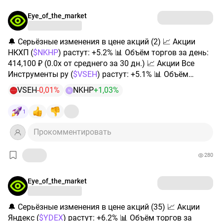
Не ИИР
Eye_of_the_market
$NKHP
​
#инвестиции
#трейдинг
#акции
#фьючерсы
#фондовый_рынок
#аналитика
🔔 Серьёзные изменения в цене акций (2) 📈 Акции
НКХП (
$NKHP
) растут: +5.2% 📊 Объём торгов за день:
414,100 ₽ (0.0x от среднего за 30 дн.) 📈 Акции Все
Инструменты ру (
$VSEH
) растут: +5.1% 📊 Объём
торгов за день: 3,529,968 ₽ (0.1x от среднего за 30 дн.)
VSEH
-0,01%
NKHP
+1,03%
N
1
Прокомментировать
280
Eye_of_the_market
🔔 Серьёзные изменения в цене акций (35) 📈 Акции
Яндекс (
$YDEX
) растут: +6.2% 📊 Объём торгов за