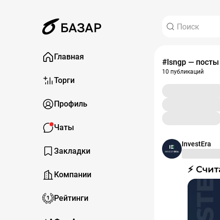
Главная
#lsngp — посты
10 публикаций
Торги
Профиль
Чаты
InvestEra
Закладки
⚡️ Сч
Компании
Рейтинги