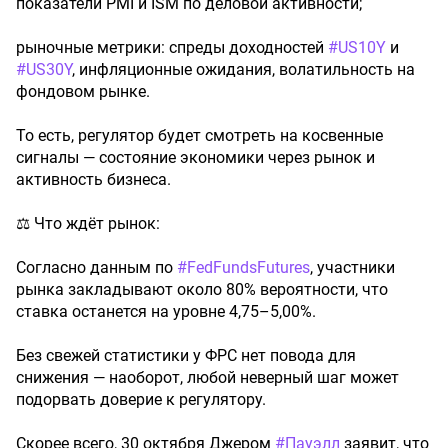
показатели PMI и ISM по деловой активности;
рыночные метрики: спреды доходностей
#US10Y
и
#US30Y
, инфляционные ожидания, волатильность на
фондовом рынке.
То есть, регулятор будет смотреть на косвенные
сигналы — состояние экономики через рынок и
активность бизнеса.
⚖️ Что ждёт рынок:
Согласно данным по
#FedFundsFutures
, участники
рынка закладывают около 80% вероятности, что
ставка останется на уровне 4,75–5,00%.
Без свежей статистики у ФРС нет повода для
снижения — наоборот, любой неверный шаг может
подорвать доверие к регулятору.
Скорее всего, 30 октября Джером
#Пауэлл
заявит, что