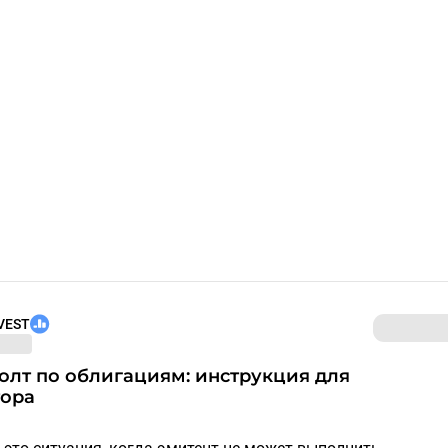
VEST
тора