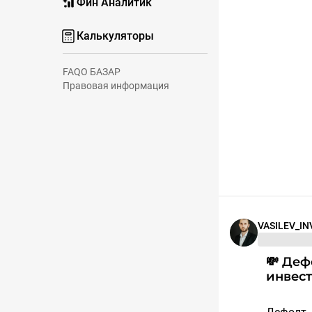
Фин Аналитик
Калькуляторы
FAQ
О БАЗАР
Правовая информация
VASILEV_IN
💸 Дефолт по облигациям: инструкция для
инвес