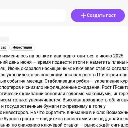
Создать пост
азар
Инвестиции
ний день июня — время подвести итоги и наметить планы 
яц. Июнь оказался насыщенным: ключевая ставка осталас
бль укрепился, а рынок акций показал рост в IT и строител
ные события месяца: Стабилизация рубля — укрепление кур
портеров и снизило инфляционные ожидания. Рост IT-сект
огических компаний обновили годовые максимумы, интере
исам только увеличивается. Высокая доходность облигац
и государственные бумаги по-прежнему в топе у
 инвесторов. На что обратить внимание в июле: Возможн
е бурного роста — следите за новостями и не поддавайтес
ания по снижению ключевой ставки — рынок ждёт сигнало