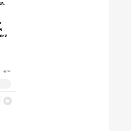
ов.
и
е
ами
325