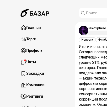
Главная
NikoSphere
Торги
Новости
Финб
Итоги июня: что изменилось на рынке и как подготовиться к июлю 2025
Профиль
Сегодня послед
следующий мес
Чаты
уровне 21%, ру
секторах. Глав
поддержало экс
Закладки
— акции технол
цифровым серв
Компании
корпоративные 
консервативных
Рейтинги
коррекции посл
эмоциям. Ожид