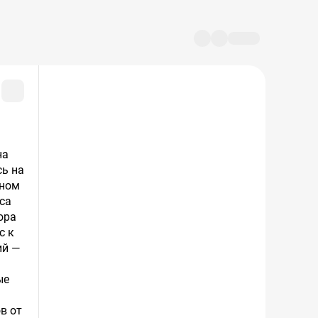
на
ь на
ьном
са
ора
с к
ий —
ые
ь
в от