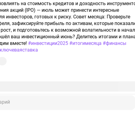
повлиять на стоимость кредитов и доходность инструмент
ия акций (IPO) — июль может принести интересные
я инвесторов, готовых к риску. Совет месяца: Проверьте
феля, зафиксируйте прибыль по активам, которые показал
ост, и подготовьтесь к возможной волатильности в начал
рошёл ваш инвестиционный июнь? Делитесь итогами и план
удим вместе!
#инвестиции2025
#итогимесяца
#финансы
ключеваяставка
арий