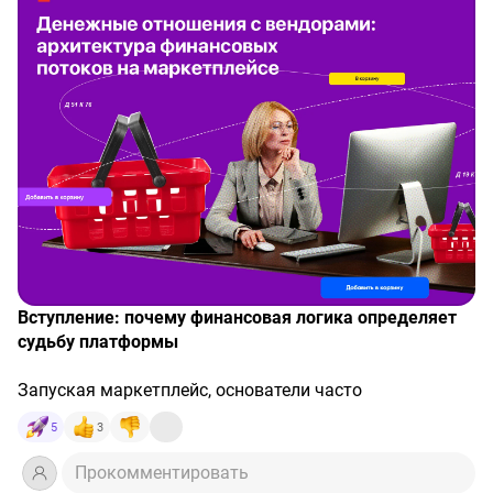
судьбу платформы
Запуская маркетплейс, основатели часто
фокусируются на привлечении покупателей: трафик,
5
3
конверсия, средний чек. Однако долгосрочная
устойчивость платформы зависит не только от
Прокомментировать
спроса, но и от способности выстроить прозрачные,