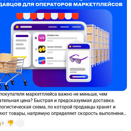
ательная цена? Быстрая и предсказуемая доставка.
огистическая схема, по которой продавцы хранят и
яют товары, напрямую определяет скорость выполнения
и в конечном счете — удовлетворенность клиентов и
3
ию площадки.
лейсы предлагают продавцам три ключевые модели