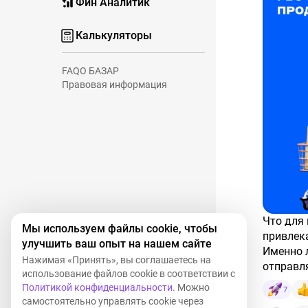
Фин Аналитик
Калькуляторы
FAQ
О БАЗАР
Правовая информация
Что для покупателя маркетплейса важно не меньше, чем
Мы используем файлы cookie, чтобы
привлек
улучшить ваш опыт на нашем сайте
Именно л
Нажимая «Принять», вы соглашаетесь на
отправл
использование файлов cookie в соответствии с
заказов 
Политикой конфиденциальности
. Можно
7
конверс
Маркетп
самостоятельно управлять cookie через