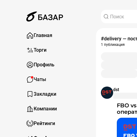
Главная
#delivery — по
1 публикация
Торги
Профиль
Чаты
dst
Закладки
FBO vs FBS: стратегии мотивации продавцов для
Компании
опера
Рейтинги