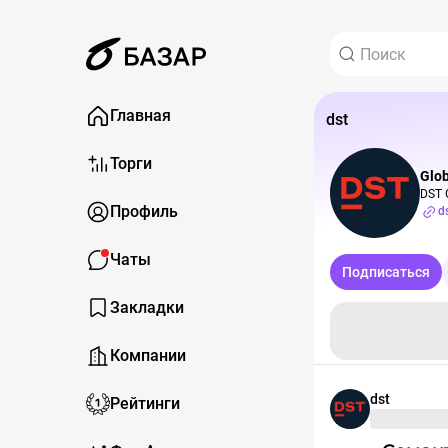
Главная
dst
Торги
Glob
DST 
Профиль
d
Чаты
Подписаться
Закладки
Компании
dst
Рейтинги