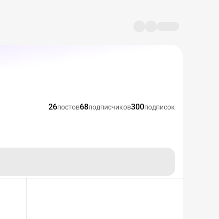
26
68
300
постов
подписчиков
подписок