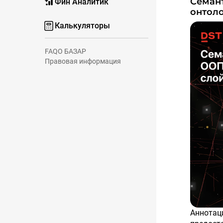
Семантическая целостность в ООП-системах:
Фин Аналитик
онтоло
Калькуляторы
FAQ
О БАЗАР
Правовая информация
Аннотация. Объектно-ориентированное программирование (ООП)