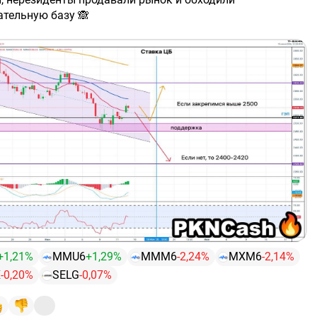
ательную базу 🙈
+1,21%
MMU6
+1,29%
MMM6
-2,24%
MXM6
-2,14%
X
-0,20%
SELG
-0,07%