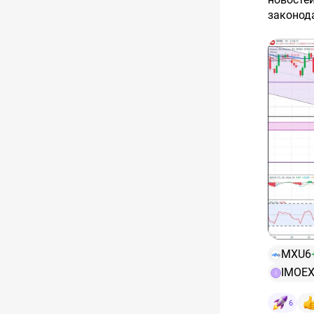
законод
MXU6
IMOE
I
6