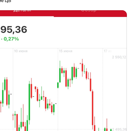
ие ЦБ
ю на рынок позитивно, пока держим данный уровень, на
 показал прямоугольник. Как только пробиваем,
аюсь и жду район 2350-2400 пт
 думаете по рынку❓
сь на меня,чтобы быть в курсе, когда я открываю новую
 канале найдешь топовые идеи с высоким профитом,
ные обзоры и обучение 📚
$MXM6
$MMM6
$MXU6
$MMU6