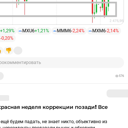
+1,29%
MXU6
+1,21%
MMM6
-2,24%
MXM6
-2,14%
X
-0,20%
рокомментировать
576
й, нерезиденты продавали рынок и обходили