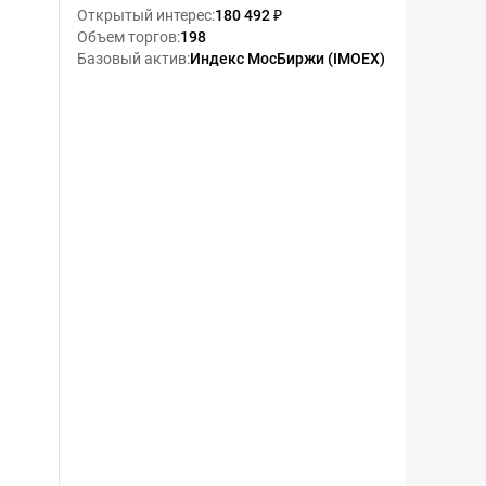
Открытый интерес
:
180 492 ₽
Объем торгов
:
198
Базовый актив
:
Индекс МосБиржи (IMOEX)