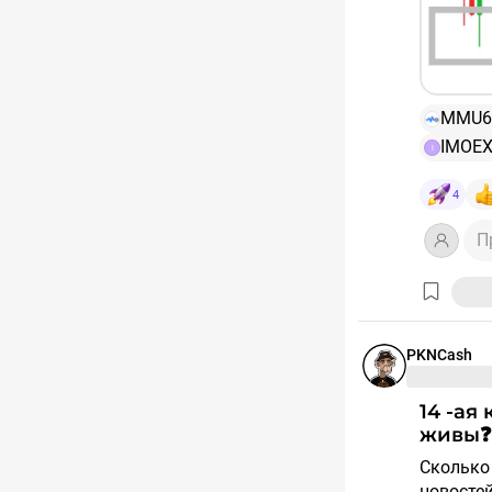
MMU6
IMOE
I
4
П
PKNCash
14 -ая красная неделя коррекции позади❗️ Все
живы❓
Сколько ещё будем падать, не знает никто, объективно из
новосте