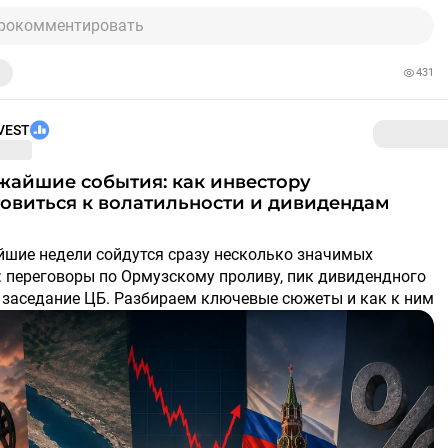
рокомментировать
431
VEST
овиться к волатильности и дивидендам
йшие недели сойдутся сразу несколько значимых
: переговоры по Ормузскому проливу, пик дивидендного
и заседание ЦБ. Разбираем ключевые сюжеты и как к ним
виться.
с есть возможность заранее распределить капитал под
е вероятные сценарии.
кий конфликт: сделка близко, но риски остаются
ран обсуждают параметры соглашения. Трамп заявил,
ворённость «в значительной мере согласована» и