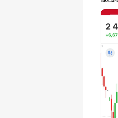
заседан
Я смотр
графике
переобув
А что вы
Подпиши
позицию
Также в
ежеднев
$IMOEX