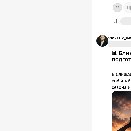
П
VASILEV_IN
📊 Ближайшие события: как инвестору
подгот
В ближа
событий
сезона 
подгото
📌 Сейча
наиболе
🛢 Иранс
США и И
что дого