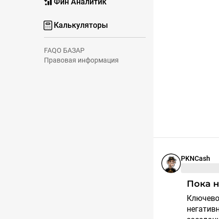
Фин Аналитик
Калькуляторы
FAQ
О БАЗАР
Правовая информация
PKNCash
Пока
Ключевое, рынок держит поддержку 2480 даже с учетом
негативн