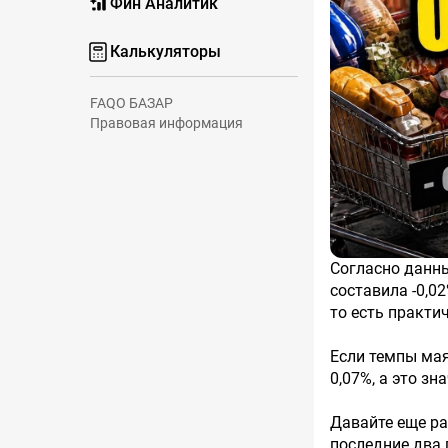
Фин Аналитик
Калькуляторы
FAQ
О БАЗАР
Правовая информация
Согласно данным Росстата, инфляция с 12 по 18 мая была отрицательной и
составила -0,0
то есть практич
Если темпы мая
0,07%, а это зн
Давайте еще ра
последние два 