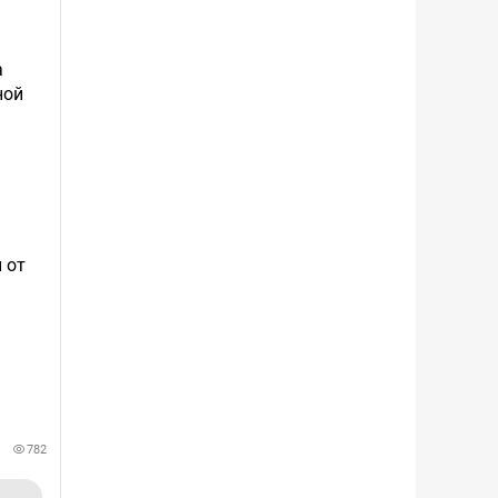
а
ной
 от
782