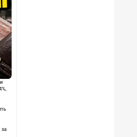
4%,
ить
 за