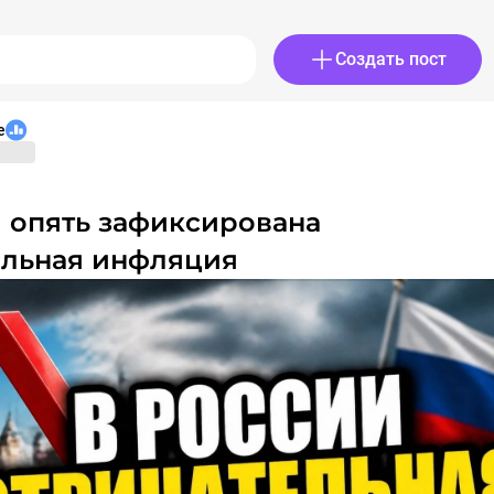
Создать пост
e
ельная инфляция