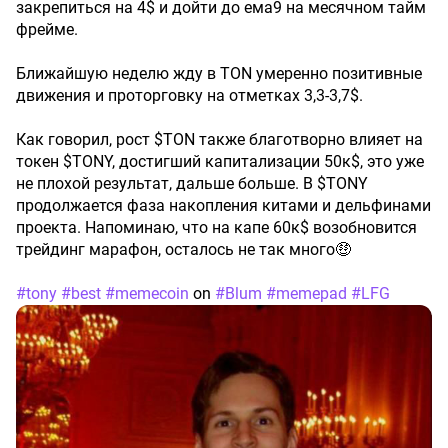
закрепиться на 4$ и дойти до ема9 на месячном тайм
фрейме.
Ближайшую неделю жду в TON умеренно позитивные
движения и проторговку на отметках 3,3-3,7$.
Как говорил, рост $TON также благотворно влияет на
токен $TONY, достигший капитализации 50к$, это уже
не плохой результат, дальше больше. В $TONY
продолжается фаза накопления китами и дельфинами
проекта. Напоминаю, что на капе 60к$ возобновится
трейдинг марафон, осталось не так много🤑
#tony
#best
#memecoin
on
#Blum
#memepad
#LFG