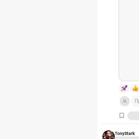
#1Мая
#
#ToThe
П
TonyStark