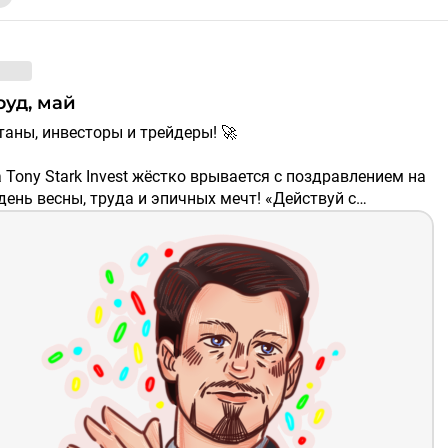
труд, май
птаны, инвесторы и трейдеры! 🚀
Tony Stark Invest жёстко врывается с поздравлением на
день весны, труда и эпичных мечт! «Действуй с
ью — и мечты станут реальностью!» — заряжал Уинстон
. Пусть ваши сделки в мире крипты горят огнём,
и бьют в яблочко, а профит рисует новые ATH на вашем
емя хайпа и новых пиков! Пусть он взрывает ваш вайб
 возможностей, чёткими входами и легендарными
! С \$TONY мы вместе строим будущее, где ваш grind —
т на Луну! 🌙 К целям, к профиту, к топу! 🦾
ником, наша неубиваемая тусовка! 💪