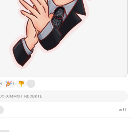
Крипта
#Трейдинг
#Профит
#TonyStarkInvest
#TONY
Moon
4
4
рокомментировать
511