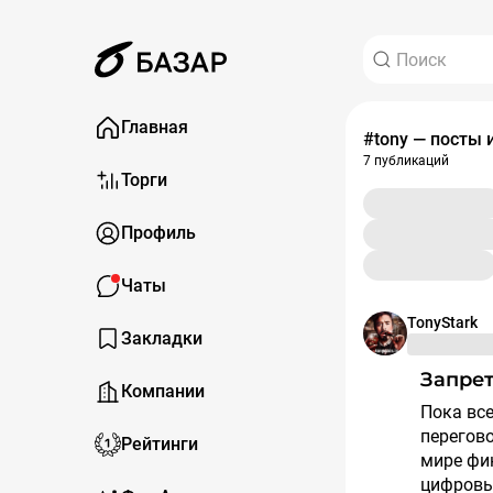
Главная
#tony — посты 
7 публикаций
Торги
Профиль
Чаты
TonyStark
Закладки
Запре
Компании
Пока все внимание российских инвесторов приковано к
перегов
Рейтинги
мире фин
цифровых