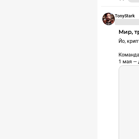
TonyStark
Мир, 
Йо, кри
Команда 
1 мая — 
дерзост
Черчилль
стратеги
пути! 💸
Май — вр
потоком
выходами
это биле
С празд